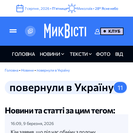
7
серпня
,
2026
•
Пʼятниця
Миколаїв •
28°
Ясне небо
КЛУБ
ГОЛОВНА
НОВИНИ
ТЕКСТИ
ФОТО
ВІДЕО
Головна
•
Новини
•
повернули в Україну
повернули в Україну
11
Новини та статті за цим тегом:
16:09, 9 березня, 2026
Кім заявив, що під час обміну з полону