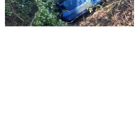
В Баштанском районе автомобиль Volkswagen вылетел в кювет —
пострадал подросток. Фото: ГУНП в Николаевской области
В Баштанском районе, недалеко от Нового
Буга, сегодня, 3 августа, произошло ДТП.
Автомобиль съехал в кювет. В результате
аварии пострадал подросток.
Об этом
сообщили
в Главном управлении