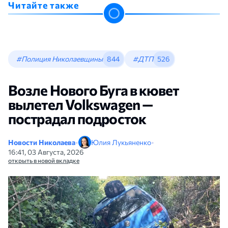
Читайте также
#Полиция Николаевщины
844
#ДТП
526
Возле Нового Буга в кювет
вылетел Volkswagen —
пострадал подросток
Новости Николаева
•
Юлия Лукьяненко
•
16:41, 03 Августа, 2026
открыть в новой вкладке