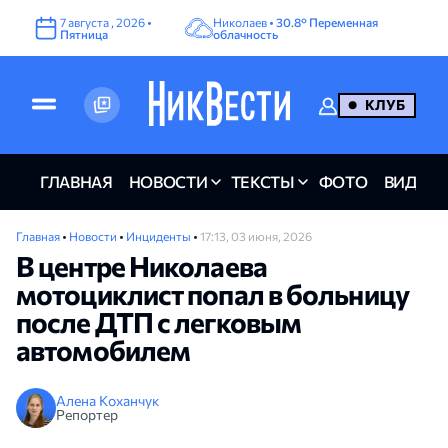
7
августа
,
2026
•
Николаев •
30.8°
Переменная
Пятница
облачность
КЛУБ
ГЛАВНАЯ
НОВОСТИ
ТЕКСТЫ
ФОТО
ВИДЕО
Главная
•
Новости
•
Инциденты
•
17:13, 03 июня, 2026
В центре Николаева
мотоциклист попал в больницу
после ДТП с легковым
автомобилем
Алена Коханчук
Репортер