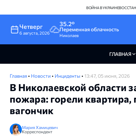
ВОЙНА В УКРАИНЕ
ВОССТА
35.2°
Четверг
Переменная облачность
6
августа
,
2026
Николаев
ГЛАВНАЯ
Главная
•
Новости
•
Инциденты
•
13:47, 05 июня, 2026
В Николаевской области з
пожара: горели квартира,
вагончик
Мария Хамицевич
Корреспондент