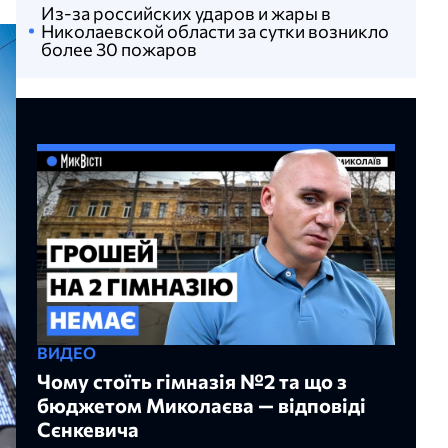
Из-за российских ударов и жары в
Николаевской области за сутки возникло
более 30 пожаров
ВИДЕО
Чому стоїть гімназія №2 та що з
бюджетом Миколаєва — відповіді
Сєнкевича