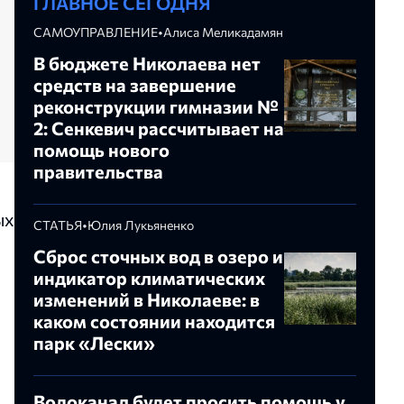
ГЛАВНОЕ СЕГОДНЯ
САМОУПРАВЛЕНИЕ
•
Алиса Меликадамян
В бюджете Николаева нет
средств на завершение
реконструкции гимназии №
2: Сенкевич рассчитывает на
помощь нового
правительства
ых
СТАТЬЯ
•
Юлия Лукьяненко
Сброс сточных вод в озеро и
индикатор климатических
изменений в Николаеве: в
каком состоянии находится
парк «Лески»
Водоканал будет просить помощь у