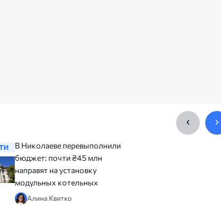
В Николаеве перевыполнили
В Никола
ТИ
НОВОСТИ
бюджет: почти ₴45 млн
компенса
направят на установку
поврежде
модульных котельных
млн
Алина Квитко
Юлия 