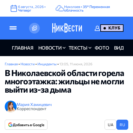
6
августа
,
2026
•
Николаев •
35°
Переменная
Четверг
облачность
КЛУБ
ГЛАВНАЯ
НОВОСТИ
ТЕКСТЫ
ФОТО
ВИДЕО
Главная
•
Новости
•
Инциденты
•
13:05, 11 июня, 2026
В Николаевской области горела
многоэтажка: жильцы не могли
выйти из-за дыма
Мария Хамицевич
Корреспондент
UA
RU
Добавить в Google