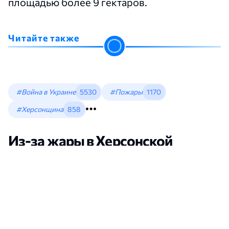
площадью более 9 гектаров.
Читайте также
#Война в Украине
5530
#Пожары
1170
#Херсонщина
858
Из-за жары в Херсонской
области взрываются мины:
загорелось более 9 гектаров
леса
Новости Херсона
•
Кристина Леонова
•
12:45, 07 Августа, 2026
открыть в новой вкладке