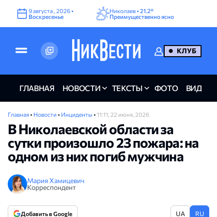
9
августа
,
2026
•
Николаев •
21.2°
Воскресенье
Преимущественно ясно
КЛУБ
ГЛАВНАЯ
НОВОСТИ
ТЕКСТЫ
ФОТО
ВИДЕО
Главная
•
Новости
•
Инциденты
•
11:11, 22 июня, 2026
В Николаевской области за
сутки произошло 23 пожара: на
одном из них погиб мужчина
Мария Хамицевич
Корреспондент
UA
RU
Добавить в Google