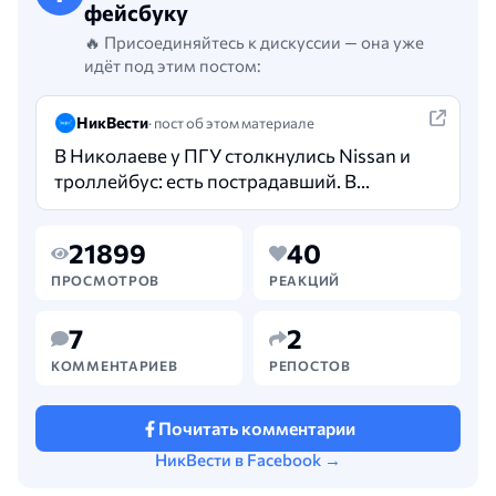
фейсбуку
🔥 Присоединяйтесь к дискуссии — она уже
идёт под этим постом:
НикВести
· пост об этом материале
В Николаеве у ПГУ столкнулись Nissan и
троллейбус: есть пострадавший. В
Николаеве столкнулись троллейбус и
внедорожник — водитель Nissan…
21899
40
ПРОСМОТРОВ
РЕАКЦИЙ
7
2
КОММЕНТАРИЕВ
РЕПОСТОВ
Почитать комментарии
НикВести в Facebook →