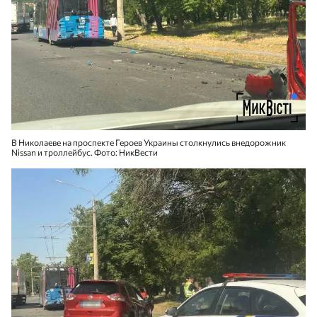
В Николаеве на проспекте Героев Украины столкнулись внедорожник
Nissan и троллейбус. Фото: НикВести