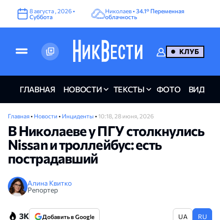
8
августа
,
2026
•
Николаев •
34.1°
Переменная
Суббота
облачность
КЛУБ
ГЛАВНАЯ
НОВОСТИ
ТЕКСТЫ
ФОТО
ВИДЕО
Главная
•
Новости
•
Инциденты
•
10:18, 28 июня, 2026
В Николаеве у ПГУ столкнулись
Nissan и троллейбус: есть
пострадавший
Алина Квитко
Репортер
3K
UA
RU
Добавить в Google