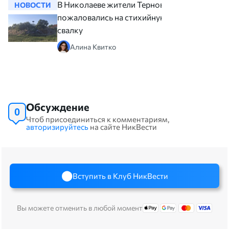
В Николаеве жители Терновки
НОВОСТИ
НОВОСТ
пожаловались на стихийную
свалку
Алина Квитко
Обсуждение
0
Чтоб присоединиться к комментариям,
авторизируйтесь
на сайте НикВести
Вступить в Клуб НикВести
Вы можете отменить в любой момент