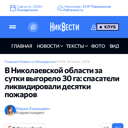
3
августа
,
2026
•
Николаев •
27.4°
Переменная
Понедельник
облачность
КЛУБ
ГЛАВНАЯ
НОВОСТИ
ТЕКСТЫ
ФОТО
ВИДЕО
Главная
•
Новости
•
Инциденты
•
11:09, 30 июня, 2026
В Николаевской области за
сутки выгорело 30 га: спасатели
ликвидировали десятки
пожаров
Мария Хамицевич
Корреспондент
UA
RU