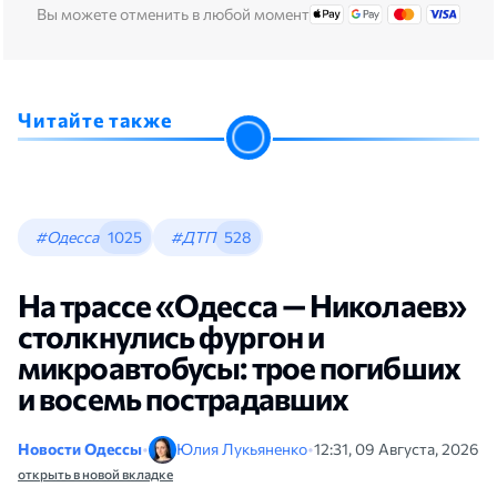
Вы можете отменить в любой момент
Читайте также
#Одесса
1025
#ДТП
528
На трассе «Одесса — Николаев»
столкнулись фургон и
микроавтобусы: трое погибших
и восемь пострадавших
Новости Одессы
•
Юлия Лукьяненко
•
12:31, 09 Августа, 2026
открыть в новой вкладке