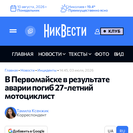
10
августа
,
2026
•
Николаев •
19.4°
Понедельник
Преимущественно ясно
КЛУБ
ГЛАВНАЯ
НОВОСТИ
ТЕКСТЫ
ФОТО
ВИДЕО
Главная
•
Новости
•
Инциденты
•
14:45, 03 июля, 2026
В Первомайске в результате
аварии погиб 27-летний
мотоциклист
Тамила Ксенжик
Корреспондент
UA
RU
Добавить в Google