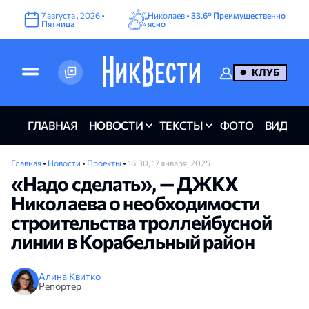
7
августа
,
2026
•
Николаев •
33.6°
Преимущественно
Пятница
ясно
КЛУБ
ГЛАВНАЯ
НОВОСТИ
ТЕКСТЫ
ФОТО
ВИДЕО
Главная
•
Новости
•
Проекты
•
16:30, 17 января, 2025
«Надо сделать», — ДЖКХ
Николаева о необходимости
строительства троллейбусной
линии в Корабельный район
Алина Квитко
Репортер