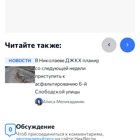
Читайте также:
В Николаеве ДЖКХ планирует
НОВОСТИ
НОВОСТ
со следующей недели
приступить к
асфальтированию 6-й
Слободской улицы
Алиса Меликадамян
Обсуждение
0
Чтоб присоединиться к комментариям,
авторизируйтесь
на сайте НикВести