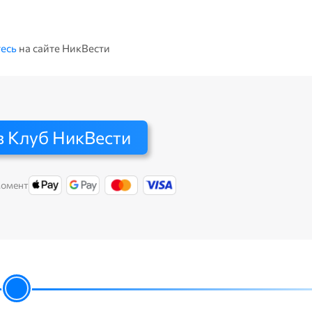
есь
на сайте НикВести
в Клуб НикВести
момент