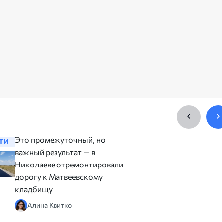
Это промежуточный, но
На детск
ТИ
НОВОСТИ
важный результат — в
Флотском
Николаеве отремонтировали
Николае
дорогу к Матвеевскому
резинов
кладбищу
Юлия 
Алина Квитко