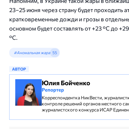
Напомним, в Украине такой жары в ближайш
23–25 июня через страну будет проходить 
кратковременные дожди и грозы в отдельны
основном будет составлять от +23 °C до +29 
°C.
#Аномальная жара
55
АВТОР
Юлия Бойченко
Репортер
Корреспондентка НикВести, журналистка
контроле решений органов местного са
журналистского конкурса ИСАР Единени