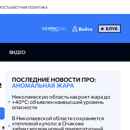
МОСТЬ
МЕСТНАЯ ПОЛИТИКА
Войти
УКР
РУС
ENG
КЛУБ
ВИДЕО
ПОСЛЕДНИЕ НОВОСТИ ПРО:
е
АНОМАЛЬНАЯ ЖАРА
Николаевскую область накроет жара до
+40°C: объявлен наивысший уровень
опасности
U
В Николаевской области сохраняется
«тепловой купол»: в Очакове
зафиксирован новый температурный