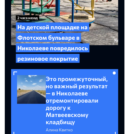
2 часа назад
На детской площадке на
Флотском бульваре в
Николаеве повредилось
резиновое покрытие
Это промежуточный,
но важный результат
— в Николаеве
отремонтировали
дорогу к
Матвеевскому
кладбищу
Алина Квитко