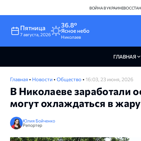
ВОЙНА В УКРАИНЕ
ВОССТА
36.8°
Пятница
Ясное небо
7
августа
,
2026
Николаев
ГЛАВНАЯ
Главная
•
Новости
•
Общество
•
16:03, 23 июня, 2026
В Николаеве заработали 
могут охлаждаться в жару
Юлия Бойченко
Репортер