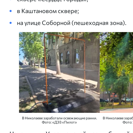
в Каштановом сквере;
на улице Соборной (пешеходная зона).
В Николаеве заработали освежающие рамки.
В Николаеве зара
Фото: «ДЭЗ «Пилот»
Фото: