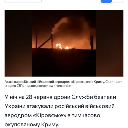
Атака на російський військовий аеродром «Кіровське» в Криму. Скриншот
із відео СБУ, надане джерелам hromadske
У ніч на 28 червня дрони Служби безпеки
України атакували російський військовий
аеродром «Кіровське» в тимчасово
окупованому Криму.