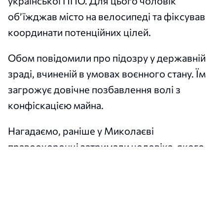
української ППО. Для цього чоловік
об’їжджав місто на велосипеді та фіксував
координати потенційних цілей.
Обом повідомили про підозру у державній
зраді, вчиненій в умовах воєнного стану. Їм
загрожує довічне позбавлення волі з
конфіскацією майна.
Нагадаємо, раніше у Миколаєві
правоохоронці затримали чоловіка, якого
підозрюють у підготовці теракту
проти
військовослужбовця Сил оборони. Він
намагався закласти саморобну вибухівку
під автомобіль українського захисника.