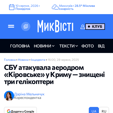
10
серпня
,
2026
•
Миколаїв •
28.5°
Мінлива
Понеділок
хмарність
КЛУБ
ГОЛОВНА
НОВИНИ
ТЕКСТИ
ФОТО
ВІДЕО
Головна
•
Новини
•
Інциденти
•
16:00, 28 червня, 2025
СБУ атакувала аеродром
«Кіровське» у Криму — знищені
три гелікоптери
Даріна Мельничук
Кореспондентка
UA
RU
Додати у Google