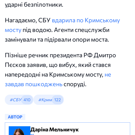
ударні безпілотники.
Нагадаємо, СБУ
вдарила по Кримському
мосту
під водою. Агенти спецслужби
замінували та підірвали опори моста.
Пізніше речник президента РФ Дмитро
Пєсков заявив, що вибух, який стався
напередодні на Кримському мосту,
не
завдав пошкоджень
споруді.
#СБУ
410
#Крим
122
АВТОР
Даріна Мельничук