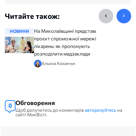
Читайте також:
На Миколаївщині представили
НОВИНИ
НОВИНИ
проєкт спроможної мережі
лікарень: як пропонують
розподілити медзаклади
Альона Коханчук
Обговорення
0
Щоб долучитись до коментарів
авторизуйтесь
на
сайті МикВісті.