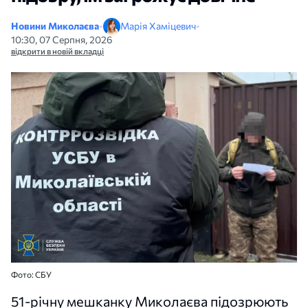
Новини Миколаєва
•
Марія Хаміцевич
•
10:30, 07 Серпня, 2026
відкрити в новій вкладці
Фото: СБУ
51-річну мешканку Миколаєва підозрюють