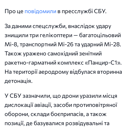
Про це
повідомили
в пресслужбі СБУ.
За даними спецслужби, внаслідок удару
знищили три гелікоптери — багатоцільовий
Мі-8, транспортний Мі-26 та ударний Мі-28.
Також уражено самохідний зенітний
ракетно-гарматний комплекс «Панцир-С1».
На території аеродрому відбулася вторинна
детонація.
У СБУ зазначили, що дрони уразили місця
дислокації авіації, засоби протиповітряної
оборони, склади боєприпасів, а також
позиції, де базувалися розвідувальні та