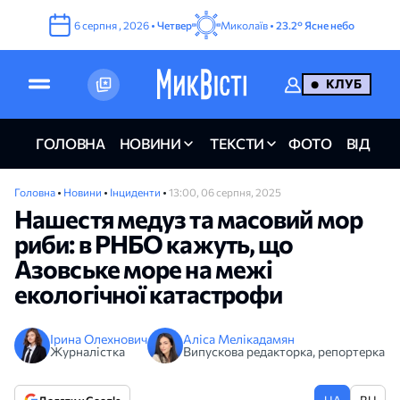
6
серпня
,
2026
•
Четвер
Миколаїв •
23.2°
Ясне небо
КЛУБ
ГОЛОВНА
НОВИНИ
ТЕКСТИ
ФОТО
ВІДЕО
Головна
•
Новини
•
Інциденти
•
13:00, 06 серпня, 2025
Нашестя медуз та масовий мор
риби: в РНБО кажуть, що
Азовське море на межі
екологічної катастрофи
Ірина Олехнович
Аліса Мелікадамян
Журналістка
Випускова редакторка, репортерка
UA
RU