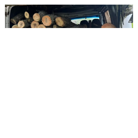
Понад 90 дерев і збитки на ₴2,7 мільйона: на Миколаївщині судитимуть
сімох чоловіків. Фото: прокуратура
На Первомайщині
судитимуть
сімох
чоловіків за незаконну вирубку лісосмуг на
майже 2,7 мільйона гривень.
Про це
повідомили
в пресслужбі