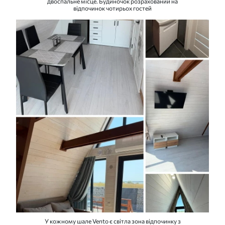
двоспальне місце. Будиночок розрахований на
відпочинок чотирьох гостей
У кожному шале Vento є світла зона відпочинку з