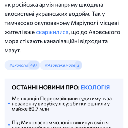
як російська армія напряму шкодила
екосистемі українських водойм. Так у
тимчасово окупованому Маріуполі місцеві
жителі вже
скаржилися
, що до Азовського
моря стікають каналізаційні відходи та
мазут.
#Екологія
497
#Азовське море
2
ОСТАННІ НОВИНИ ПРО:
ЕКОЛОГІЯ
Мешканців Первомайщини судитимуть за
незаконну вирубку лісу: збитки оцінили у
майже ₴2,7 млн
Під Миколаєвом чоловік викинув сміття
повз контейнер і отримав адмінпротокол