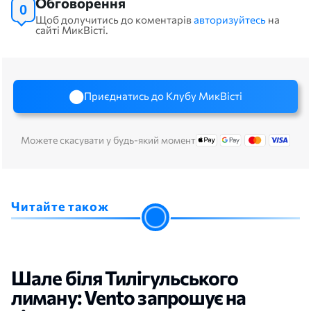
Обговорення
0
Щоб долучитись до коментарів
авторизуйтесь
на
сайті МикВісті.
Приєднатись до Клубу МикВісті
Можете скасувати у будь-який момент
Читайте також
Шале біля Тилігульського
лиману: Vento запрошує на