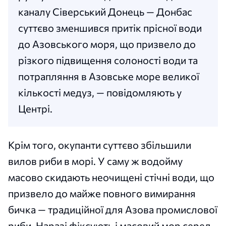
каналу Сіверський Донець — Донбас
суттєво зменшився притік прісної води
до Азовського моря, що призвело до
різкого підвищення солоності води та
потрапляння в Азовське море великої
кількості медуз, — повідомляють у
Центрі.
Крім того, окупанти суттєво збільшили
вилов риби в морі. У саму ж водойму
масово скидають неочищені стічні води, що
призвело до майже повного вимирання
бичка — традиційної для Азова промислової
риби. Наразі фіксують і масовий мор серед