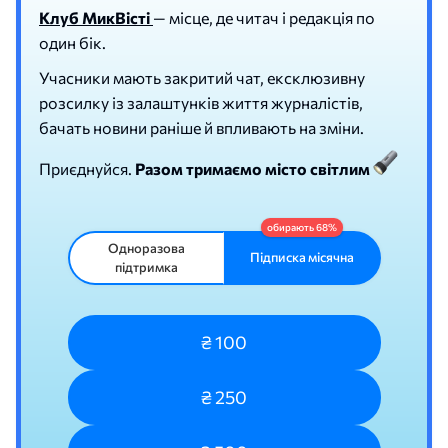
Клуб МикВісті
— місце, де читач і редакція по
один бік.
Учасники мають закритий чат, ексклюзивну
розсилку із залаштунків життя журналістів,
бачать новини раніше й впливають на зміни.
Приєднуйся.
Разом тримаємо місто світлим
Одноразова
Підписка місячна
підтримка
₴ 100
₴ 250