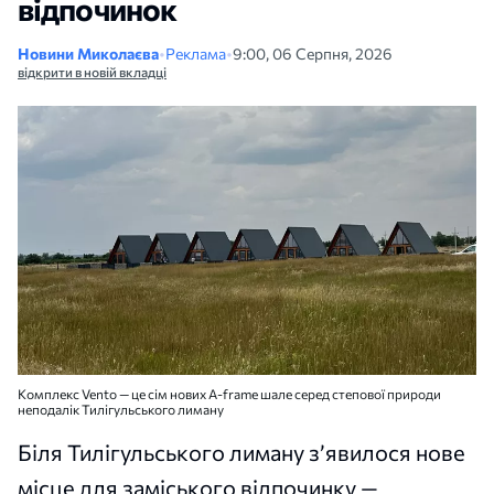
відпочинок
Новини Миколаєва
•
Реклама
•
9:00, 06 Серпня, 2026
відкрити в новій вкладці
Комплекс Vento — це сім нових A-frame шале серед степової природи
неподалік Тилігульського лиману
Біля Тилігульського лиману з’явилося нове
місце для заміського відпочинку —