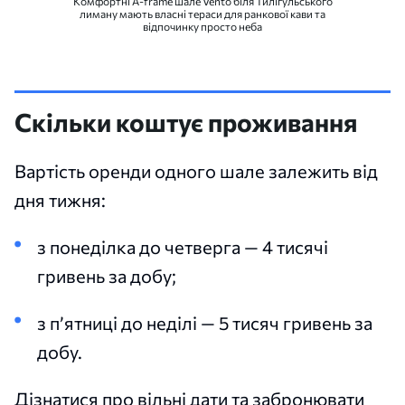
Комфортні A-frame шале Vento біля Тилігульського
лиману мають власні тераси для ранкової кави та
відпочинку просто неба
Скільки коштує проживання
Вартість оренди одного шале залежить від
дня тижня:
з понеділка до четверга — 4 тисячі
гривень за добу;
з п’ятниці до неділі — 5 тисяч гривень за
добу.
Дізнатися про вільні дати та забронювати