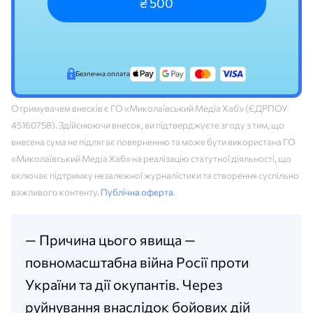
₴ 500
Безпечна оплата
Отримувачем внесків є ГО «Миколаївський Медіа Хаб» (ЄДРПОУ
45160758). Здійснюючи внесок, ви підтверджуєте згоду з тим, що
внесена сума не підлягає поверненню та може бути використана ГО
«Миколаївський Медіа Хаб» на реалізацію статутної діяльності, що
включає підтримку незалежної журналістики та створення суспільно
важливого контенту.
Публічна оферта
.
— Причина цього явища —
повномасштабна війна Росії проти
України та дії окупантів. Через
руйнування внаслідок бойових дій