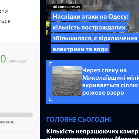
46 хвилин тому
оти
Наслідки атаки на Одесу:
ться
кількість постраждалих
збільшилася, є відключення
електрики та води
Через спеку на
Миколаївщині мілі
вкривається сіллю
рожеве озеро
ГОЛОВНЕ СЬОГОДНІ
Кількість непрацюючих камер
відеоспостереження у Микола