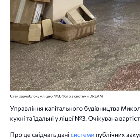
Стан харчоблоку у ліцею №3. Фото з системи DREAM
Управління капітального будівництва Микол
кухні та їдальні у ліцеї №3. Очікувана вартіс
Про це свідчать дані
системи
публічних заку