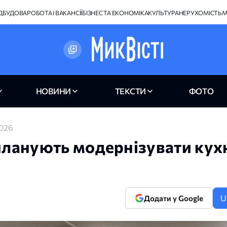
ІДБУДОВА
РОБОТА І ВАКАНСІЇ
БІЗНЕС ТА ЕКОНОМІКА
КУЛЬТУРА
НЕРУХОМІСТЬ
М
НОВИНИ
ТЕКСТИ
ФОТО
2026
 планують модернізувати кух
U
Додати у Google