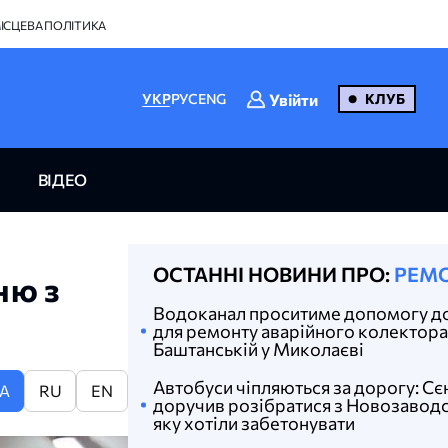
ІСЦЕВА ПОЛІТИКА
Увійти
УКР
РУС
ENG
КЛУБ
ВІДЕО
ОСТАННІ НОВИНИ ПРО:
РЕМ
ню з
Водоканал проситиме допомогу д
для ремонту аварійного колектора
Баштанській у Миколаєві
Автобуси чіпляються за дорогу: С
A
RU
EN
доручив розібратися з Новозавод
яку хотіли забетонувати