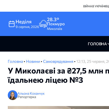
ВІЙНА В УКРАЇНІ
В
28.3°
Неділя
Похмуро
9
серпня
,
2026
Миколаїв
ГОЛОВНА
Головна
•
Новини
•
Самоврядування
•
12:13, 25 червня, 
У Миколаєві за ₴27,5 млн
їдальнею ліцею №3
Альона Коханчук
Репортерка