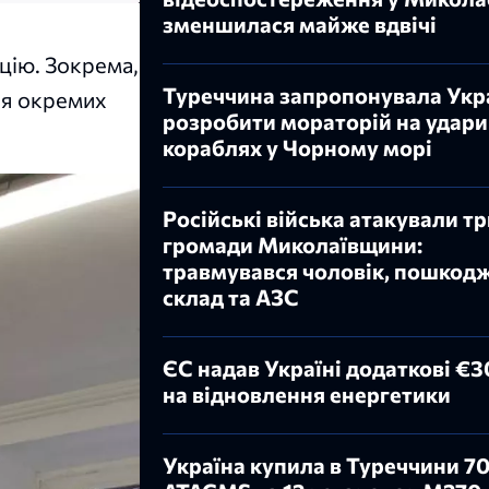
зменшилася майже вдвічі
цію. Зокрема,
Туреччина запропонувала Укра
ня окремих
розробити мораторій на удари
кораблях у Чорному морі
Російські війська атакували т
громади Миколаївщини:
травмувався чоловік, пошкод
склад та АЗС
ЄС надав Україні додаткові €3
на відновлення енергетики
Україна купила в Туреччини 70