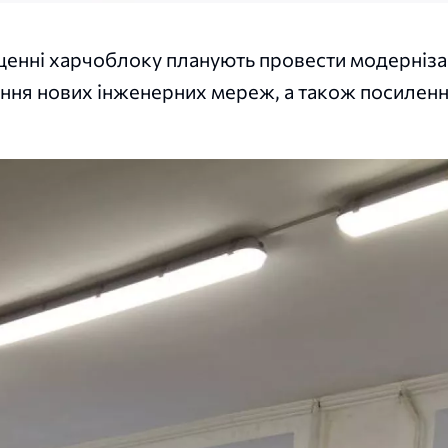
щенні харчоблоку планують провести модерніза
ння нових інженерних мереж, а також посилен