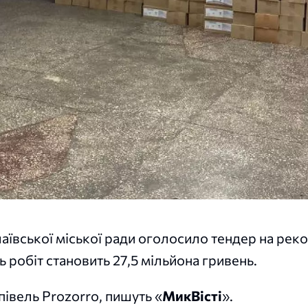
аївської міської ради оголосило тендер на рек
ть робіт становить 27,5 мільйона гривень.
півель Prozorro, пишуть «
МикВісті
».