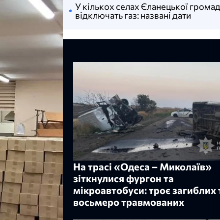
У кількох селах Єланецької грома
відключать газ: названі дати
На трасі «Одеса – Миколаїв»
зіткнулися фургон та
мікроавтобуси: троє загиблих 
восьмеро травмованих