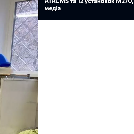
ATACMS та 12 установок M270,
медіа