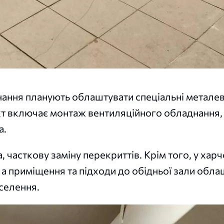
ання планують облаштувати спеціальні металеві
кт включає монтаж вентиляційного обладнання, 
а.
часткову заміну перекриттів. Крім того, у хар
 а приміщення та підходи до обідньої зали обла
селення.