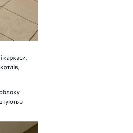
 каркаси,
котлів,
чоблоку
штують з