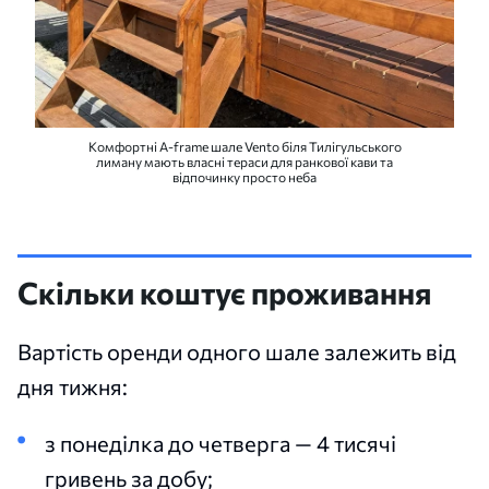
Комфортні A-frame шале Vento біля Тилігульського
лиману мають власні тераси для ранкової кави та
відпочинку просто неба
Скільки коштує проживання
Вартість оренди одного шале залежить від
дня тижня:
з понеділка до четверга — 4 тисячі
гривень за добу;