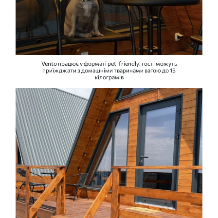
Vento працює у форматі pet-friendly: гості можуть
приїжджати з домашніми тваринами вагою до 15
кілограмів