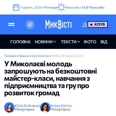
7
серпня
,
2026
•
Пʼятниця
Миколаїв •
24.8°
Ясне небо
КЛУБ
ГОЛОВНА
НОВИНИ
ТЕКСТИ
ФОТО
ВІДЕО
Головна
•
Новини
•
Суспільство
•
19:56, 29 травня, 2026
У Миколаєві молодь
запрошують на безкоштовні
майстер-класи, навчання з
підприємництва та гру про
розвиток громад
Юлія Бойченко
Аліна Квітко
Репортерка
Репортерка