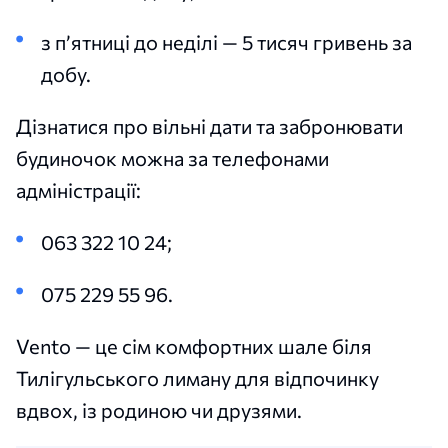
з п’ятниці до неділі — 5 тисяч гривень за
добу.
Дізнатися про вільні дати та забронювати
будиночок можна за телефонами
адміністрації:
063 322 10 24;
075 229 55 96.
Vento — це сім комфортних шале біля
Тилігульського лиману для відпочинку
вдвох, із родиною чи друзями.