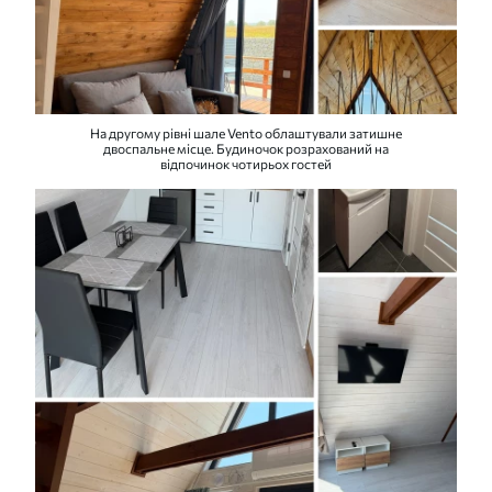
На другому рівні шале Vento облаштували затишне
двоспальне місце. Будиночок розрахований на
відпочинок чотирьох гостей