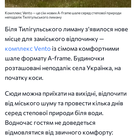
Комплекс Vento — це сім нових A-frame шале серед степової природи
неподалік Тилігульського лиману
Біля Тилігульського лиману з’явилося нове
місце для заміського відпочинку —
комплекс Vento
із сімома комфортними
шале формату A-frame. Будиночки
розташовані неподалік села Українка, на
початку коси.
Сюди можна приїхати на вихідні, відпочити
від міського шуму та провести кілька днів
серед степової природи біля води.
Водночас гостям не доведеться
відмовлятися від звичного комфорту: