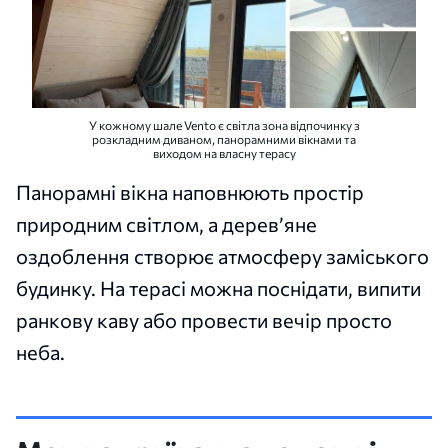
У кожному шале Vento є світла зона відпочинку з
розкладним диваном, панорамними вікнами та
виходом на власну терасу
Панорамні вікна наповнюють простір
природним світлом, а дерев’яне
оздоблення створює атмосферу заміського
будинку. На терасі можна поснідати, випити
ранкову каву або провести вечір просто
неба.