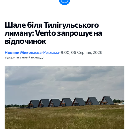
Шале біля Тилігульського
лиману: Vento запрошує на
відпочинок
Новини Миколаєва
•
Реклама
•
9:00, 06 Серпня, 2026
відкрити в новій вкладці