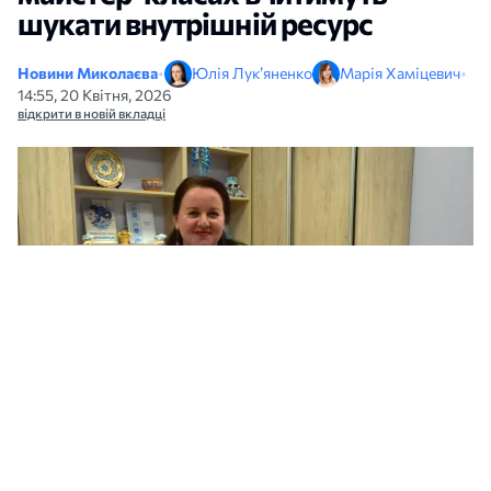
шукати внутрішній ресурс
Новини Миколаєва
•
Юлія Лук’яненко
Марія Хаміцевич
•
14:55, 20 Квітня, 2026
відкрити в новій вкладці
Психолог проєкту Руслана Сікаленко. Фото: МикВісті