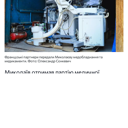
Французькі партнери передали Миколаєву медобладнання та
медикаменти. Фото: Олександр Сєнкевич
Миколаїв отримав партію медичної
допомоги від французької асоціації
«Narbonne-Ukraine». До міста передали
десятки палет із медикаментами,
витратними матеріалами та медичним
обладнанням.