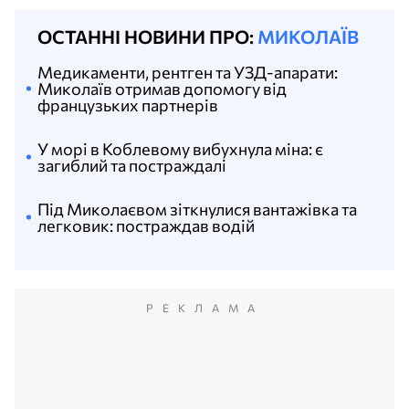
ОСТАННІ НОВИНИ ПРО:
МИКОЛАЇВ
Медикаменти, рентген та УЗД-апарати:
Миколаїв отримав допомогу від
французьких партнерів
У морі в Коблевому вибухнула міна: є
загиблий та постраждалі
Під Миколаєвом зіткнулися вантажівка та
легковик: постраждав водій
РЕКЛАМА