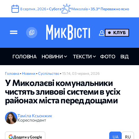
8
серпня
,
2026
•
Субота
Миколаїв •
35.3°
Переважно ясно
КЛУБ
ГОЛОВНА
НОВИНИ
ТЕКСТИ
ФОТО
ВІДЕО
Головна
•
Новини
•
Суспільство
•
15:14, 03 червня, 2026
У Миколаєві комунальники
чистять зливові системи в усіх
районах міста перед дощами
Таміла Ксьонжик
Кореспондент
UA
RU
Додати у Google