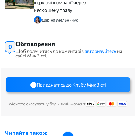
керуючі компанії через
нескошену траву
Даріна Мельничук
Обговорення
0
Щоб долучитись до коментарів
авторизуйтесь
на
сайті МикВісті.
Приєднатись до Клубу МикВісті
Можете скасувати у будь-який момент
Читайте також