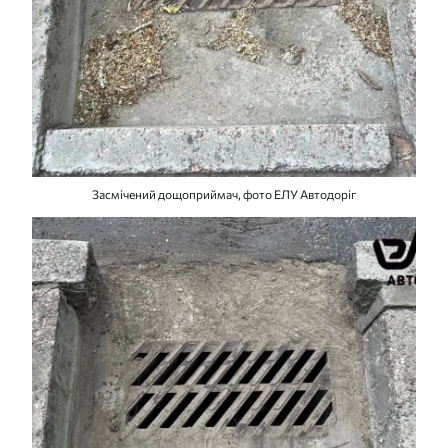
Засмічений дощоприймач, фото ЕЛУ Автодоріг