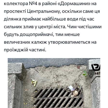
колектора №4 в районі «Дормашини» на
проспекті Центральному, оскільки саме ця
ділянка приймає найбільше води під час
сильних злив у центрі міста. Чим чистішими
будуть дощоприймачі, тим менше
величезних калюж утворюватиметься на
проїжджій частині.