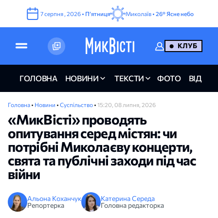
7
серпня
,
2026
•
Пʼятниця
Миколаїв •
26°
Ясне небо
КЛУБ
ГОЛОВНА
НОВИНИ
ТЕКСТИ
ФОТО
ВІДЕО
Головна
•
Новини
•
Суспільство
•
15:20, 08 липня, 2026
«МикВісті» проводять
опитування серед містян: чи
потрібні Миколаєву концерти,
свята та публічні заходи під час
війни
Альона Коханчук
Катерина Середа
Репортерка
Головна редакторка