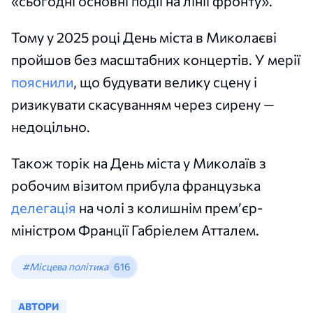
«сьогодні основні події на лінії фронту».
Тому у 2025 році День міста в Миколаєві
пройшов без масштабних концертів. У мерії
пояснили
, що будувати велику сцену і
ризикувати скасуванням через сирену —
недоцільно.
Також торік на День міста у Миколаїв з
робочим візитом прибула французька
делегація
на чолі з колишнім премʼєр-
міністром Франції Габріелем Атталем.
#Місцева політика
616
АВТОРИ