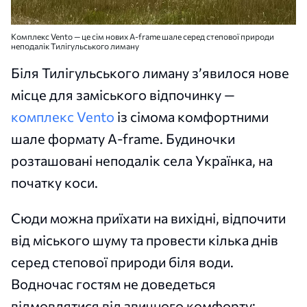
Комплекс Vento — це сім нових A-frame шале серед степової природи
неподалік Тилігульського лиману
Біля Тилігульського лиману з’явилося нове
місце для заміського відпочинку —
комплекс Vento
із сімома комфортними
шале формату A-frame. Будиночки
розташовані неподалік села Українка, на
початку коси.
Сюди можна приїхати на вихідні, відпочити
від міського шуму та провести кілька днів
серед степової природи біля води.
Водночас гостям не доведеться
відмовлятися від звичного комфорту: