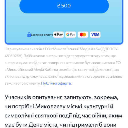
₴ 500
Безпечна оплата
Отримувачем внесків є ГО «Миколаївський Медіа Хаб» (ЄДРПОУ
45160758). Здійснюючи внесок, ви підтверджуєте згоду з тим, що
внесена сума не підлягає поверненню та може бути використана ГО
«Миколаївський Медіа Хаб» на реалізацію статутної діяльності, що
включає підтримку незалежної журналістики та створення суспільно
важливого контенту.
Публічна оферта
.
Учасників опитування запитують, зокрема,
чи потрібні Миколаєву міські культурні й
символічні святкові події під час війни, яким
має бути День міста, чи підтримали б вони