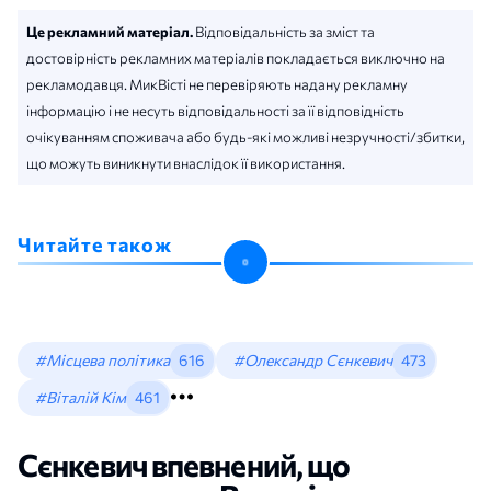
Це рекламний матеріал.
Відповідальність за зміст та
достовірність рекламних матеріалів покладається виключно на
рекламодавця. МикВісті не перевіряють надану рекламну
інформацію і не несуть відповідальності за її відповідність
очікуванням споживача або будь-які можливі незручності/збитки,
що можуть виникнути внаслідок її використання.
Читайте також
#Місцева політика
616
#Олександр Сєнкевич
473
#Віталій Кім
461
Сєнкевич впевнений, що