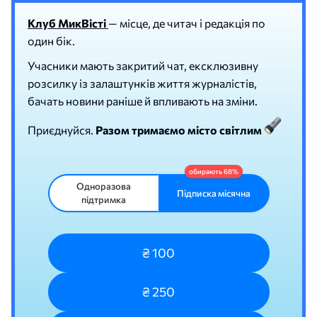
Клуб МикВісті
— місце, де читач і редакція по
один бік.
Учасники мають закритий чат, ексклюзивну
розсилку із залаштунків життя журналістів,
бачать новини раніше й впливають на зміни.
Приєднуйся.
Разом тримаємо місто світлим
Одноразова
Підписка місячна
підтримка
₴ 100
₴ 250