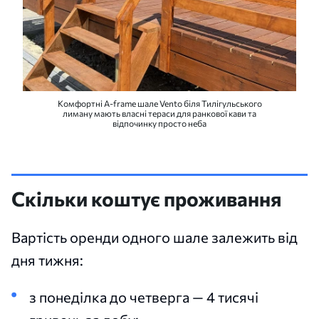
Комфортні A-frame шале Vento біля Тилігульського
лиману мають власні тераси для ранкової кави та
відпочинку просто неба
Скільки коштує проживання
Вартість оренди одного шале залежить від
дня тижня:
з понеділка до четверга — 4 тисячі