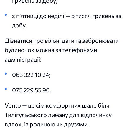
гривень за добу;
з п’ятниці до неділі — 5 тисяч гривень за
добу.
Дізнатися про вільні дати та забронювати
будиночок можна за телефонами
адміністрації:
063 322 10 24;
075 229 55 96.
Vento — це сім комфортних шале біля
Тилігульського лиману для відпочинку
вдвох, із родиною чи друзями.