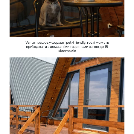
Vento працює у форматі pet-friendly: гості можуть
приїжджати з домашніми тваринами вагою до 15
кілограмів