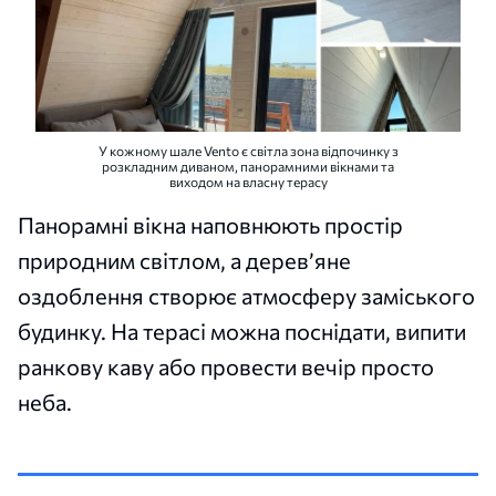
У кожному шале Vento є світла зона відпочинку з
розкладним диваном, панорамними вікнами та
виходом на власну терасу
Панорамні вікна наповнюють простір
природним світлом, а дерев’яне
оздоблення створює атмосферу заміського
будинку. На терасі можна поснідати, випити
ранкову каву або провести вечір просто
неба.