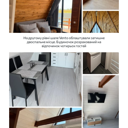
На другому рівні шале Vento облаштували затишне
двоспальне місце. Будиночок розрахований на
відпочинок чотирьох гостей