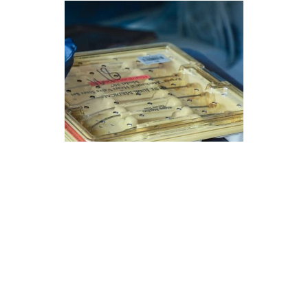
Французькі партнери передали Миколаєву
медобладнання та медикаменти. Фото: Олександр
Сєнкевич