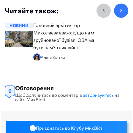
Читайте також:
Головний архітектор
НОВИНИ
НОВИНИ
Миколаєва вважає, що на місці
зруйнованої будівлі ОВА має
бути пам‘ятник війні
Аліна Квітко
Обговорення
0
Щоб долучитись до коментарів
авторизуйтесь
на
сайті МикВісті.
Приєднатись до Клубу МикВісті