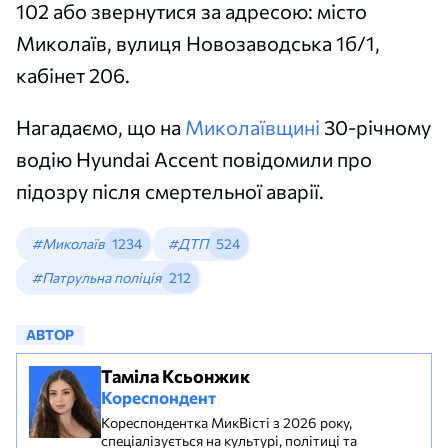
102 або звернутися за адресою: місто
Миколаїв, вулиця Новозаводська 1б/1,
кабінет 206.
Нагадаємо, що на
Миколаївщині
30-річному
водію Hyundai Accent повідомили про
підозру після смертельної аварії.
#Миколаїв
1234
#ДТП
524
#Патрульна поліція
212
АВТОР
Таміла Ксьонжик
Кореспондент
Кореспондентка МикВісті з 2026 року,
спеціалізується на культурі, політиці та