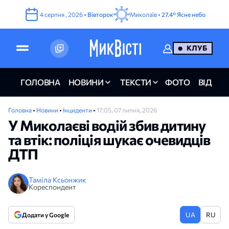
4
серпня
,
2026
•
Вівторок
Миколаїв •
27.4°
Ясне небо
КЛУБ
ГОЛОВНА
НОВИНИ
ТЕКСТИ
ФОТО
ВІДЕО
Головна
•
Новини
•
Інциденти
•
17:05, 07 липня, 2026
У Миколаєві водій збив дитину
та втік: поліція шукає очевидців
ДТП
Таміла Ксьонжик
Кореспондент
UA
RU
Додати у Google