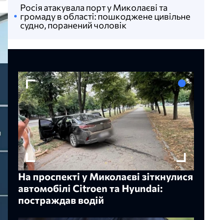
Росія атакувала порт у Миколаєві та
громаду в області: пошкоджене цивільне
судно, поранений чоловік
На проспекті у Миколаєві зіткнулися
автомобілі Citroen та Hyundai:
постраждав водій