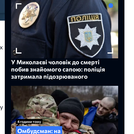
х
У Миколаєві чоловік до смерті
побив знайомого сапою: поліція
затримала підозрюваного
у
4 години тому
Омбудсман: на