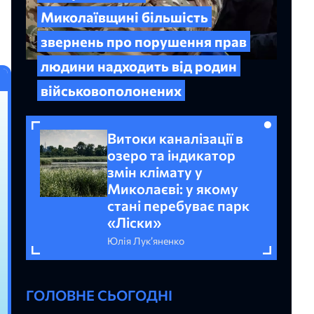
Миколаївщині більшість
звернень про порушення прав
людини надходить від родин
військовополонених
Витоки каналізації в
озеро та індикатор
змін клімату у
Миколаєві: у якому
стані перебуває парк
«Ліски»
Юлія Лук’яненко
ГОЛОВНЕ СЬОГОДНІ