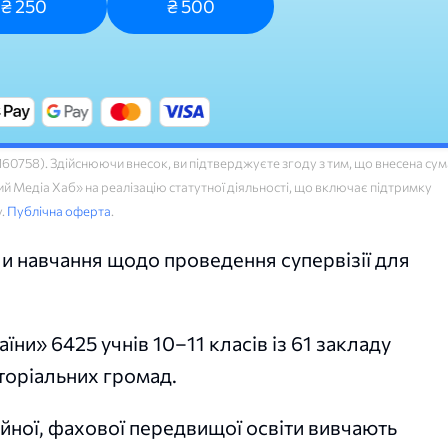
₴ 250
₴ 500
758). Здійснюючи внесок, ви підтверджуєте згоду з тим, що внесена сум
 Медіа Хаб» на реалізацію статутної діяльності, що включає підтримку
у.
Публічна оферта
.
ли навчання щодо проведення супервізії для
ни» 6425 учнів 10–11 класів із 61 закладу
иторіальних громад.
ійної, фахової передвищої освіти вивчають