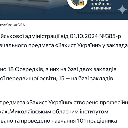
иколаївська ОВА
ськової адміністрації від 01.10.2024 №385-р
вчального предмета «Захист України» у заклада
о 18 Осередків, з них на базі двох закладів
ї передвищої освіти, 15 — на базі закладів
предмета «Захист України» створено професійн
дках.Миколаївським обласним інститутом
овано та проведено навчання 101 працівника