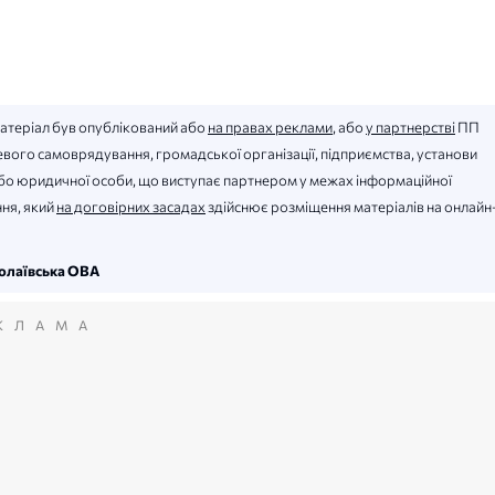
матеріал був опублікований або
на правах реклами
, або
у партнерстві
ПП
вого самоврядування, громадської організації, підприємства, установи
 або юридичної особи, що виступає партнером у межах інформаційної
ня, який
на договірних засадах
здійснює розміщення матеріалів на онлайн
лаївська ОВА
КЛАМА