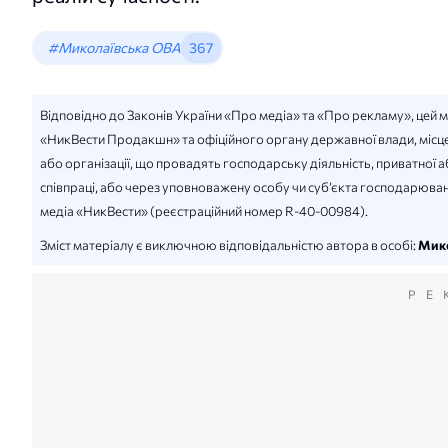
#Миколаївська ОВА
367
Відповідно до Законів України «Про медіа» та «Про рекламу», цей 
«НикВести Продакшн» та офіційного органу державної влади, місце
або організації, що провадять господарську діяльність, приватної
співпраці, або через уповноважену особу чи суб’єкта господарюван
медіа «НикВести» (реєстраційний номер R-40-00984).
Зміст матеріалу є виключною відповідальністю автора в особі:
Мико
РЕ