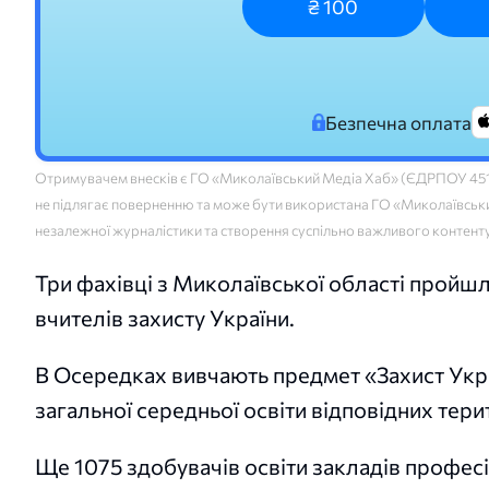
₴ 100
Безпечна оплата
Отримувачем внесків є ГО «Миколаївський Медіа Хаб» (ЄДРПОУ 45160
не підлягає поверненню та може бути використана ГО «Миколаївський
незалежної журналістики та створення суспільно важливого контент
Три фахівці з Миколаївської області пройш
вчителів захисту України.
В Осередках вивчають предмет «Захист Украї
загальної середньої освіти відповідних тер
Ще 1075 здобувачів освіти закладів профес