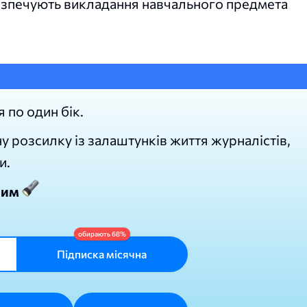
абезпечують викладання навчального предмета
я по один бік.
у розсилку із залаштунків життя журналістів,
и.
лим
Підписка місячна