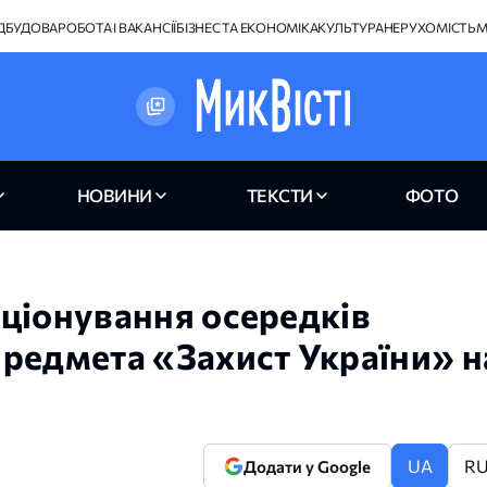
ІДБУДОВА
РОБОТА І ВАКАНСІЇ
БІЗНЕС ТА ЕКОНОМІКА
КУЛЬТУРА
НЕРУХОМІСТЬ
М
НОВИНИ
ТЕКСТИ
ФОТО
ціонування осередків
редмета «Захист України» н
UA
R
Додати у Google