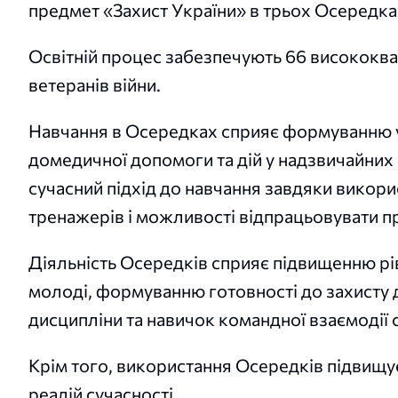
предмет «Захист України» в трьох Осередках
Освітній процес забезпечують 66 висококвал
ветеранів війни.
Навчання в Осередках сприяє формуванню у 
домедичної допомоги та дій у надзвичайних 
сучасний підхід до навчання завдяки викор
тренажерів і можливості відпрацьовувати пра
Діяльність Осередків сприяє підвищенню рі
молоді, формуванню готовності до захисту д
дисципліни та навичок командної взаємодії с
Крім того, використання Осередків підвищує
реалій сучасності.