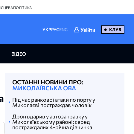
ІСЦЕВА ПОЛІТИКА
Увійти
УКР
РУС
ENG
КЛУБ
ВІДЕО
ОСТАННІ НОВИНИ ПРО:
МИКОЛАЇВСЬКА ОВА
а
Під час ранкової атаки по порту у
Миколаєві постраждав чоловік
Дрон вдарив у автозаправку у
Миколаївському районі: серед
постраждалих 4-річна дівчинка
U