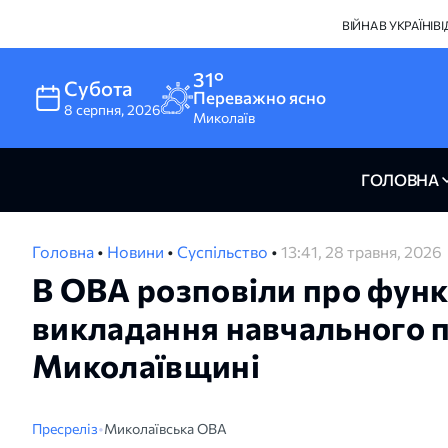
ВІЙНА В УКРАЇНІ
В
31°
Субота
Переважно ясно
8
серпня
,
2026
Миколаїв
ГОЛОВНА
Головна
•
Новини
•
Суспільство
•
13:41, 28 травня, 2026
В ОВА розповіли про функ
викладання навчального п
Миколаївщині
Пресреліз
•
Миколаївська ОВА