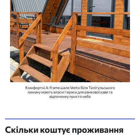
Комфортні A-frame шале Vento біля Тилігульського
лиману мають власні тераси для ранкової кави та
відпочинку просто неба
Скільки коштує проживання