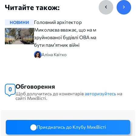
Читайте також:
Головний архітектор
НОВИНИ
НОВИНИ
Миколаєва вважає, що на місці
зруйнованої будівлі ОВА має
бути пам‘ятник війні
Аліна Квітко
Обговорення
0
Щоб долучитись до коментарів
авторизуйтесь
на
сайті МикВісті.
Приєднатись до Клубу МикВісті