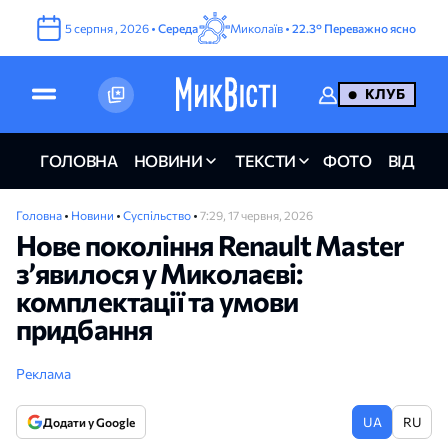
5
серпня
,
2026
•
Середа
Миколаїв •
22.3°
Переважно ясно
КЛУБ
ГОЛОВНА
НОВИНИ
ТЕКСТИ
ФОТО
ВІДЕО
Головна
•
Новини
•
Суспільство
•
7:29, 17 червня, 2026
Нове покоління Renault Master
з’явилося у Миколаєві:
комплектації та умови
придбання
Реклама
UA
RU
Додати у Google