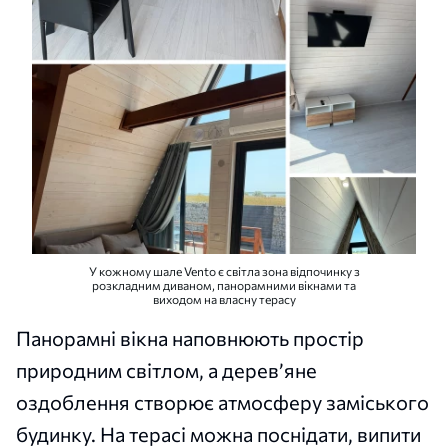
У кожному шале Vento є світла зона відпочинку з
розкладним диваном, панорамними вікнами та
виходом на власну терасу
Панорамні вікна наповнюють простір
природним світлом, а дерев’яне
оздоблення створює атмосферу заміського
будинку. На терасі можна поснідати, випити