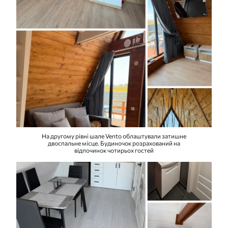
На другому рівні шале Vento облаштували затишне
двоспальне місце. Будиночок розрахований на
відпочинок чотирьох гостей