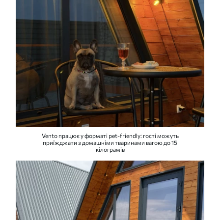
Vento працює у форматі pet-friendly: гості можуть
приїжджати з домашніми тваринами вагою до 15
кілограмів