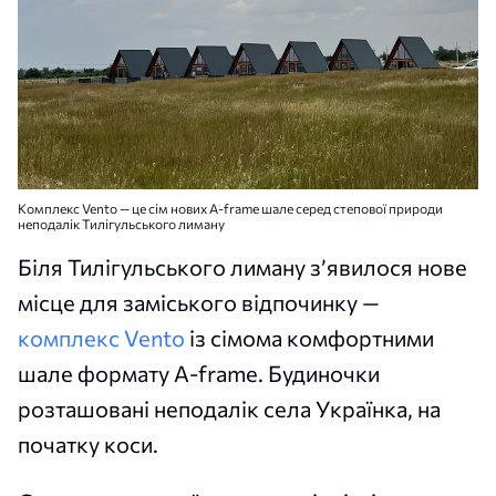
Комплекс Vento — це сім нових A-frame шале серед степової природи
неподалік Тилігульського лиману
Біля Тилігульського лиману з’явилося нове
місце для заміського відпочинку —
комплекс Vento
із сімома комфортними
шале формату A-frame. Будиночки
розташовані неподалік села Українка, на
початку коси.