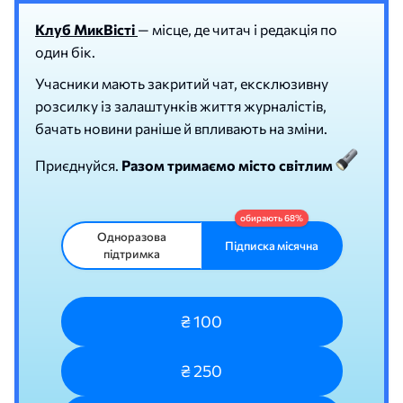
Клуб МикВісті
— місце, де читач і редакція по
один бік.
Учасники мають закритий чат, ексклюзивну
розсилку із залаштунків життя журналістів,
бачать новини раніше й впливають на зміни.
Приєднуйся.
Разом тримаємо місто світлим
Одноразова
Підписка місячна
підтримка
₴ 100
₴ 250