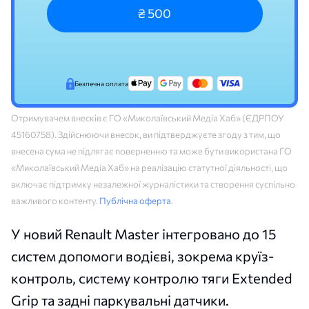
₴ 500
Безпечна оплата
Отримувачем внесків є ГО «Миколаївський Медіа Хаб» (ЄДРПОУ
45160758). Здійснюючи внесок, ви підтверджуєте згоду з тим, що
внесена сума не підлягає поверненню та може бути використана ГО
«Миколаївський Медіа Хаб» на реалізацію статутної діяльності, що
включає підтримку незалежної журналістики та створення суспільно
важливого контенту.
Публічна оферта
.
У новий Renault Master інтегровано до 15
систем допомоги водієві, зокрема круїз-
контроль, систему контролю тяги Extended
Grip та задні паркувальні датчики.