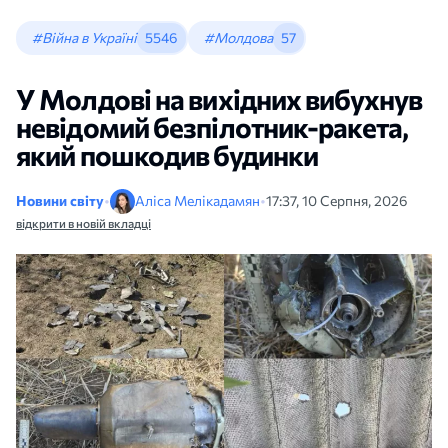
#Війна в Україні
5546
#Молдова
57
У Молдові на вихідних вибухнув
невідомий безпілотник-ракета,
який пошкодив будинки
Новини світу
•
Аліса Мелікадамян
•
17:37, 10 Серпня, 2026
відкрити в новій вкладці