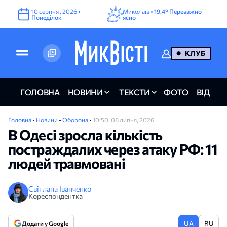
10
серпня
,
2026
•
Миколаїв •
19.4°
Переважно
Понеділок
ясно
КЛУБ
ГОЛОВНА
НОВИНИ
ТЕКСТИ
ФОТО
ВІДЕО
Головна
•
Новини
•
Оборона
•
10:50, 08 липня, 2026
В Одесі зросла кількість
постраждалих через атаку РФ: 11
людей травмовані
Світлана Іванченко
Кореспондентка
UA
RU
Додати у Google