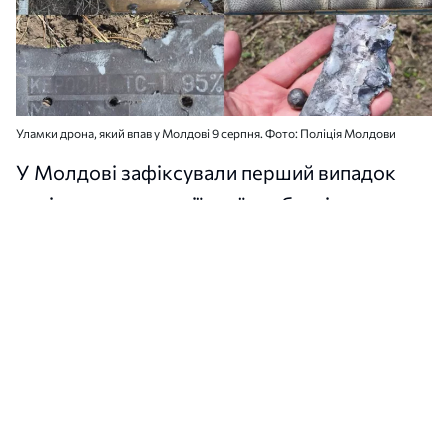
Уламки дрона, який впав у Молдові 9 серпня. Фото: Поліція Молдови
У Молдові зафіксували перший випадок
падіння на території країни «безпілотника-
ракети», який вибухнув 9 серпня біля
селища Крокмаз Штефан-Водського
району.
Про це 10 серпня
повідомила
поліція
Молдови.
За даними правоохоронців, безпілотник