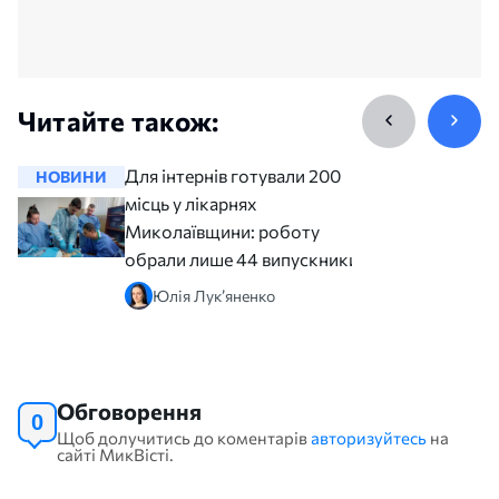
Читайте також:
Для інтернів готували 200
НОВИНИ
НОВИНИ
місць у лікарнях
Миколаївщини: роботу
обрали лише 44 випускники
Юлія Лук’яненко
Обговорення
0
Щоб долучитись до коментарів
авторизуйтесь
на
сайті МикВісті.