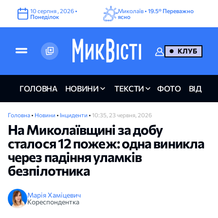
10
серпня
,
2026
•
Миколаїв •
19.5°
Переважно
Понеділок
ясно
КЛУБ
ГОЛОВНА
НОВИНИ
ТЕКСТИ
ФОТО
ВІДЕО
Головна
•
Новини
•
Інциденти
•
10:35, 23 червня, 2026
На Миколаївщині за добу
сталося 12 пожеж: одна виникла
через падіння уламків
безпілотника
Марія Хаміцевич
Кореспондентка