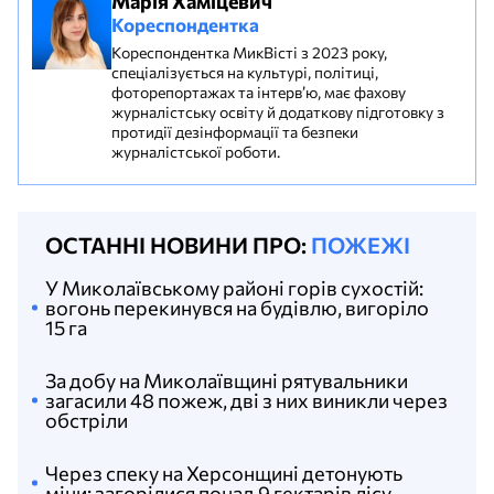
Марія Хаміцевич
Кореспондентка
Кореспондентка МикВісті з 2023 року,
спеціалізується на культурі, політиці,
фоторепортажах та інтерв’ю, має фахову
журналістську освіту й додаткову підготовку з
протидії дезінформації та безпеки
журналістської роботи.
ОСТАННІ НОВИНИ ПРО:
ПОЖЕЖІ
У Миколаївському районі горів сухостій:
вогонь перекинувся на будівлю, вигоріло
15 га
За добу на Миколаївщині рятувальники
загасили 48 пожеж, дві з них виникли через
обстріли
Через спеку на Херсонщині детонують
міни: загорілися понад 9 гектарів лісу