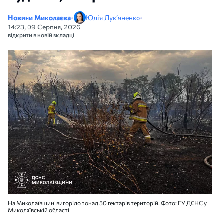
Новини Миколаєва
•
Юлія Лук’яненко
•
14:23, 09 Серпня, 2026
відкрити в новій вкладці
На Миколаївщині вигоріло понад 50 гектарів територій. Фото: ГУ ДСНС у
Миколаївській області