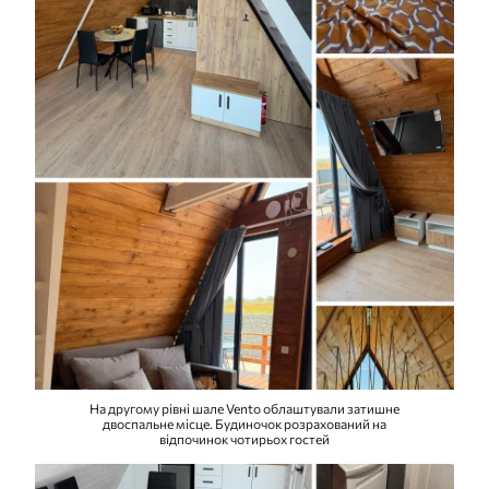
На другому рівні шале Vento облаштували затишне
двоспальне місце. Будиночок розрахований на
відпочинок чотирьох гостей