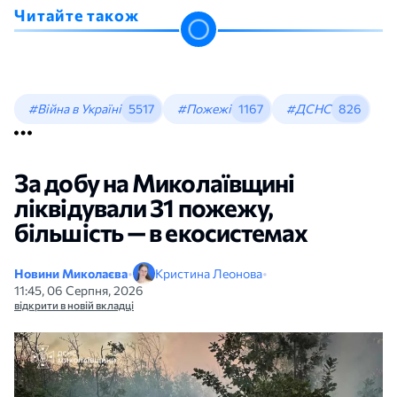
Читайте також
#Війна в Україні
5517
#Пожежі
1167
#ДСНС
826
За добу на Миколаївщині
ліквідували 31 пожежу,
більшість — в екосистемах
Новини Миколаєва
•
Кристина Леонова
•
11:45, 06 Серпня, 2026
відкрити в новій вкладці