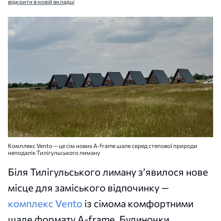
відкрити в новій вкладці
Комплекс Vento — це сім нових A-frame шале серед степової природи
неподалік Тилігульського лиману
Біля Тилігульського лиману з’явилося нове
місце для заміського відпочинку —
комплекс Vento
із сімома комфортними
шале формату A-frame. Будиночки