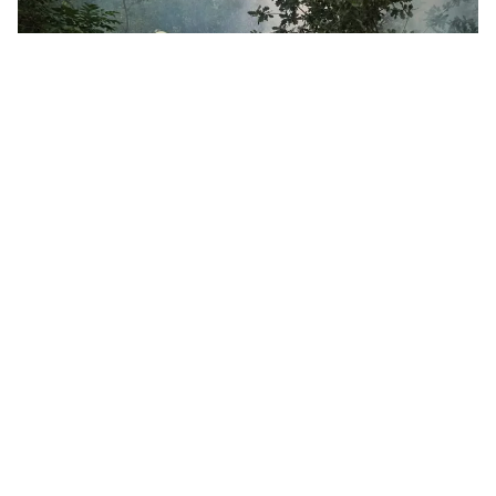
За добу на Миколаївщині ліквідували 31 пожежу, більшість — в
екосистемах. Фото: ДСНС
Протягом 5 серпня та в ніч проти 6 серпня
на території Миколаївської області
рятувальники ліквідували 31 пожежу.
Переважна більшість займань сталася в
екосистемах.