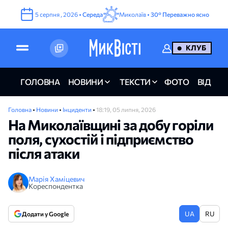
5
серпня
,
2026
•
Середа
Миколаїв •
30°
Переважно ясно
КЛУБ
ГОЛОВНА
НОВИНИ
ТЕКСТИ
ФОТО
ВІДЕО
Головна
•
Новини
•
Інциденти
•
18:19, 05 липня, 2026
На Миколаївщині за добу горіли
поля, сухостій і підприємство
після атаки
Марія Хаміцевич
Кореспондентка
UA
RU
Додати у Google