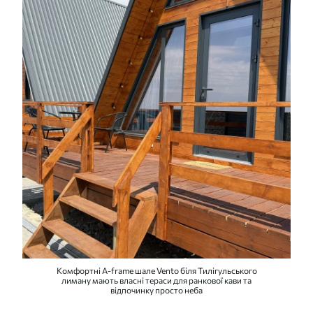
Комфортні A-frame шале Vento біля Тилігульського
лиману мають власні тераси для ранкової кави та
відпочинку просто неба