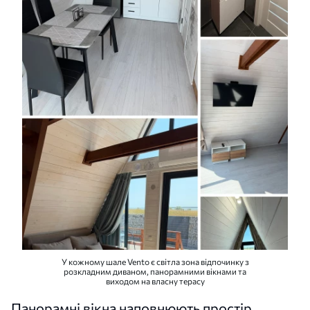
У кожному шале Vento є світла зона відпочинку з
розкладним диваном, панорамними вікнами та
виходом на власну терасу
Панорамні вікна наповнюють простір