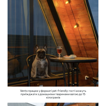
Vento працює у форматі pet-friendly: гості можуть
приїжджати з домашніми тваринами вагою до 15
кілограмів