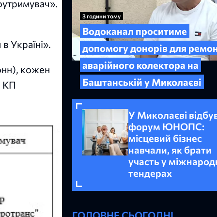
оутримувач».
3 години тому
Водоканал проситиме
в Україні».
допомогу донорів для ремо
аварійного колектора на
онн), кожен
Баштанській у Миколаєві
а КП
У Миколаєві відбу
форум ЮНОПС:
місцевий бізнес
навчали, як брати
участь у міжнарод
тендерах
ГОЛОВНЕ СЬОГОДНІ