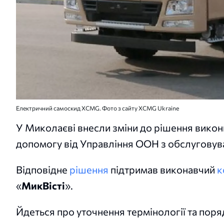
Електричний самоскид XCMG. Фото з сайту XCMG Ukraine
У Миколаєві внесли зміни до рішення викон
допомогу від Управління ООН з обслугову
Відповідне
рішення
підтримав виконавчий
к
«
МикВісті
».
Йдеться про уточнення термінології та поря