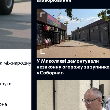
У Миколаєві демонтували
як міжнародну
незаконну огорожу за зупинк
«Соборна»
ишуть
рна