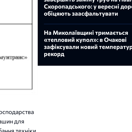
Скоропадського: у вересні дор
обіцяють заасфальтувати
На Миколаївщині тримається
«тепловий купол»: в Очакові
зафіксували новий температу
рекорд
господарства
ашин для
бання техніки