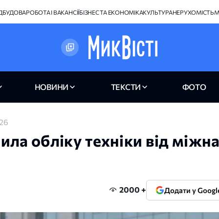
ІДБУДОВА
РОБОТА І ВАКАНСІЇ
БІЗНЕС ТА ЕКОНОМІКА
КУЛЬТУРА
НЕРУХОМІСТЬ
М
НОВИНИ
ТЕКСТИ
ФОТО
026
ила обліку техніки від міжн
2000 +
Додати у Googl