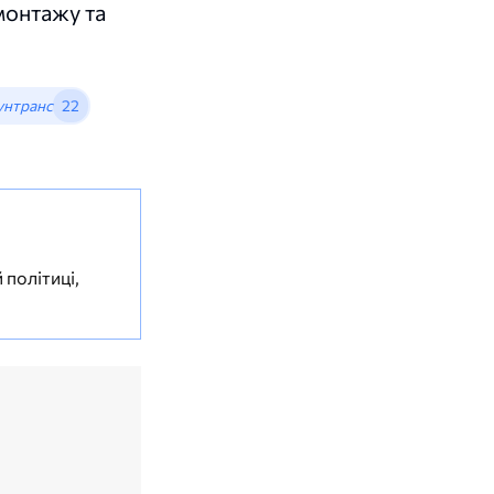
монтажу та
унтранс
22
 політиці,