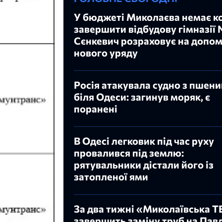
У бюджеті Миколаєва немає к
завершити відбудову гімназії
Сєнкевич розраховує на допо
нового уряду
Росія атакувала судно з пшен
біля Одеси: загинув моряк, є
поранені
В Одесі легковик під час руху
провалився під землю:
рятувальники дістали його із
затопленої ями
За два тижні «Миколаївська 
завершить заміну труб на Пав