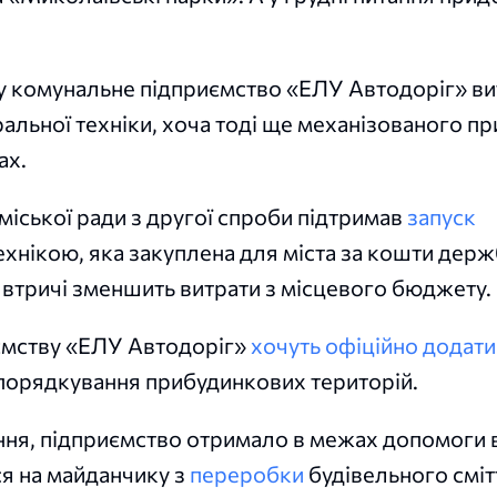
ку комунальне підприємство «ЕЛУ Автодоріг» в
альної техніки, хоча тоді ще механізованого п
ах.
міської ради з другої спроби підтримав
запуск
технікою, яка закуплена для міста за кошти дер
 втричі зменшить витрати з місцевого бюджету.
ємству «ЕЛУ Автодоріг»
хочуть офіційно додат
впорядкування прибудинкових територій.
ання, підприємство отримало в межах допомоги в
ся на майданчику з
переробки
будівельного смітт