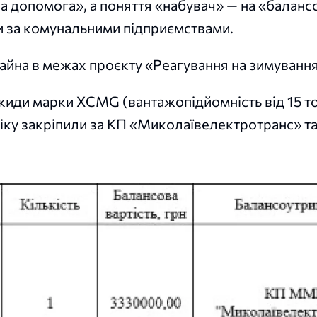
а допомога», а поняття «набувач» — на «баланс
и за комунальними підприємствами.
на в межах проєкту «Реагування на зимування 
киди марки XCMG (вантажопідйомність від 15 т
ніку закріпили за КП «Миколаївелектротранс» т