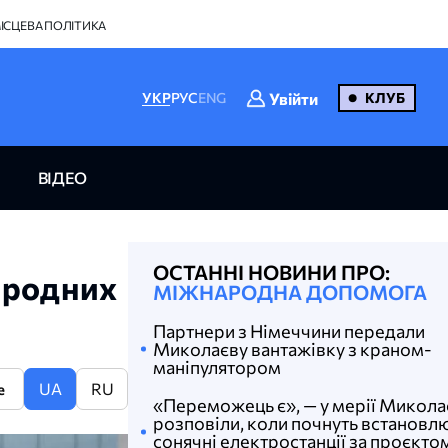
ІСЦЕВА ПОЛІТИКА
Увійти
УКР
РУС
ENG
КЛУБ
ВІДЕО
ОСТАННІ НОВИНИ ПРО:
ародних
МІЖНАРОДНА ДОПОМОГА
Партнери з Німеччини передали
Миколаєву вантажівку з краном-
маніпулятором
UA
RU
e
«Переможець є», — у мерії Микола
розповіли, коли почнуть встановл
сонячні електростанції за проєкто