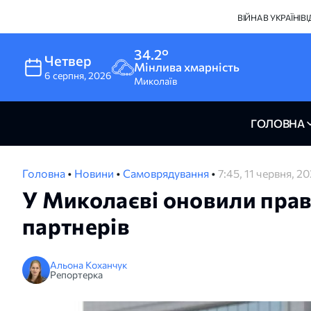
ВІЙНА В УКРАЇНІ
В
34.2°
Четвер
Мінлива хмарність
6
серпня
,
2026
Миколаїв
ГОЛОВНА
Головна
•
Новини
•
Самоврядування
•
7:45, 11 червня, 2
У Миколаєві оновили прав
партнерів
Альона Коханчук
Репортерка