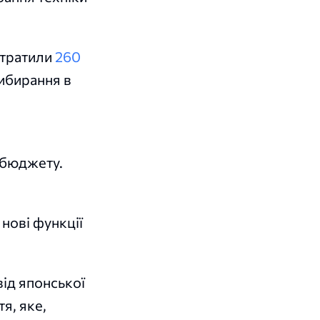
итратили
260
рибирання в
жбюджету.
и
нові функції
ід японської
я, яке,