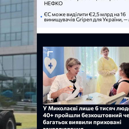
НЕФКО
ЄС може виділити €2,5 млрд на 16
винищувачів Gripen для України, —
У Миколаєві лише 6 тисяч люд
40+ пройшли безкоштовний че
багатьох виявили приховані
захворювання