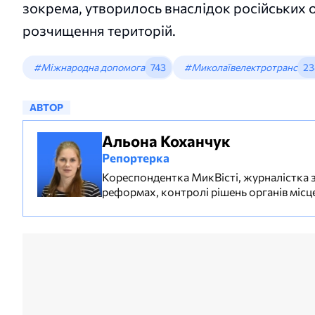
зокрема, утворилось внаслідок російських о
розчищення територій.
#Міжнародна допомога
743
#Миколаївелектротранс
23
АВТОР
Альона Коханчук
Репортерка
Кореспондентка МикВісті, журналістка з 2
реформах, контролі рішень органів місце