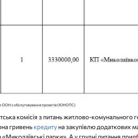
ням ООН з обслуговування проектів (ЮНОПС)
атська комісія з питань житлово-комунального 
йона гривень
кредиту
на закупівлю додаткових м
«Миколаївські парки». А у грудні питання прид