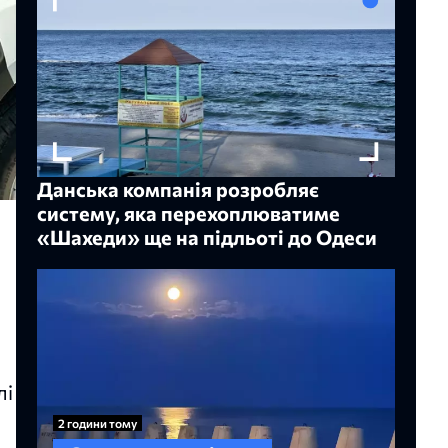
Данська компанія розробляє
систему, яка перехоплюватиме
«Шахеди» ще на підльоті до Одеси
лі
2 години тому