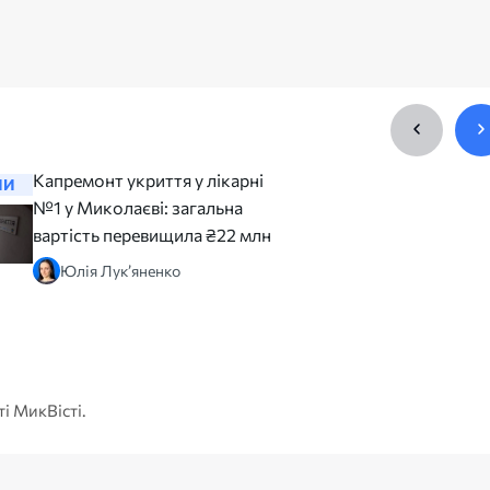
Капремонт укриття у лікарні
Перед ч
НИ
НОВИНИ
№1 у Миколаєві: загальна
на сорту
вартість перевищила ₴22 млн
заявив, 
його пра
Юлія Лук’яненко
Катер
ті МикВісті.