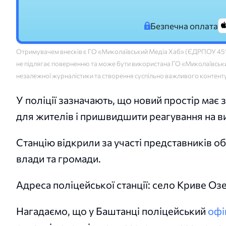
Безпечна оплата
Отримувачем внесків є ГО «Миколаївський Медіа Хаб» (ЄДРПОУ 45160
не підлягає поверненню та може бути використана ГО «Миколаївський
незалежної журналістики та створення суспільно важливого контент
У поліції зазначають, що новий простір ма
для жителів і пришвидшити реагування на в
Станцію відкрили за участі представників об
влади та громади.
Адреса поліцейської станції: село Криве Озе
Нагадаємо, що у Баштанці поліцейський
офі