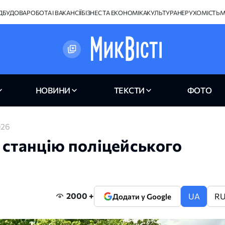
ІДБУДОВА
РОБОТА І ВАКАНСІЇ
БІЗНЕС ТА ЕКОНОМІКА
КУЛЬТУРА
НЕРУХОМІСТЬ
М
НОВИНИ
ТЕКСТИ
ФОТО
026
 станцію поліцейського
2000 +
UA
R
Додати у Google