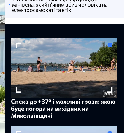
мінівена, який п'яним збив чоловіка на
електросамокаті та втік
Спека до +37° і можливі грози: якою
буде погода на вихідних на
Миколаївщині