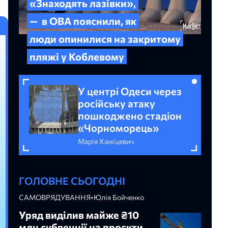
«Знаходять лазівки»,
— в ОВА пояснили, як
люди опинилися на закритому
пляжі у Коблевому
У центрі Одеси через
російську атаку
пошкоджено стадіон
«Чорноморець»
Марія Хаміцевич
ГОЛОВНЕ СЬОГОДНІ
САМОВРЯДУВАННЯ
•
Юлія Бойченко
Уряд виділив майже ₴10
млн субвенції на проєкти