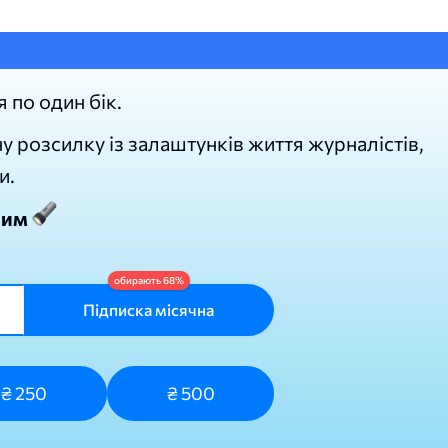
я по один бік.
у розсилку із залаштунків життя журналістів,
и.
лим
Підписка місячна
₴ 250
₴ 500