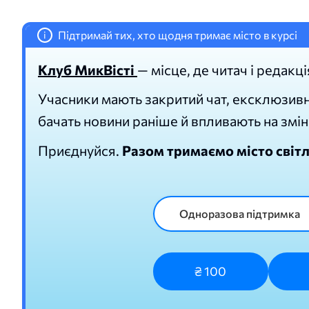
Підтримай тих, хто щодня тримає місто в курсі
i
Клуб МикВісті
— місце, де читач і редакці
Учасники мають закритий чат, ексклюзивн
бачать новини раніше й впливають на змін
Приєднуйся.
Разом тримаємо місто світ
Одноразова підтримка
₴ 100