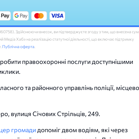
758). Здійснюючи внесок, ви підтверджуєте згоду з тим, що внесена сум
 Медіа Хаб» на реалізацію статутної діяльності, що включає підтримку
у.
Публічна оферта
.
є зробити правоохоронні послуги доступнішими
иклики.
ласного та районного управлінь поліції, місцево
ро, вулиця Січових Стрільців, 249.
цер громади
допоміг двом водіям, які через