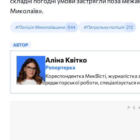
складні погодні умови застрягли поза межам
Миколаїв».
#Поліція Миколаївщини
844
#Патрульна поліція
212
АВТОР
Аліна Квітко
Репортерка
Кореспондентка МикВісті, журналістка з
редакторської роботи, спеціалізується 
РЕ