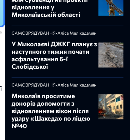
відновлення у
Миколаївській області
а
САМОВРЯДУВАННЯ
•
Аліса Мелікадамян
У Миколаєві ДЖКГ планує з
наступного тижня почати
асфальтування 6-ї
Слобідської
САМОВРЯДУВАННЯ
•
Аліса Мелікадамян
ї
Миколаїв проситиме
донорів допомогти з
відновленням вікон після
удару «Шахеда» по ліцею
№40