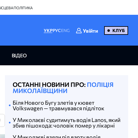
ІСЦЕВА ПОЛІТИКА
Увійти
УКР
РУС
ENG
КЛУБ
ВІДЕО
ОСТАННІ НОВИНИ ПРО:
ПОЛІЦІЯ
МИКОЛАЇВЩИНИ
Біля Нового Бугу злетів у кювет
Volkswagen — травмувався підліток
У Миколаєві судитимуть водія Lanos, який
U
збив пішохода: чоловік помер у лікарні
У Миколаєві взяли під варту водія