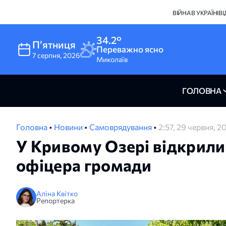
ВІЙНА В УКРАЇНІ
В
34.2°
Пʼятниця
Переважно ясно
7
серпня
,
2026
Миколаїв
ГОЛОВНА
Головна
•
Новини
•
Самоврядування
•
2:57, 29 червня, 2
У Кривому Озері відкрили
офіцера громади
Аліна Квітко
Репортерка