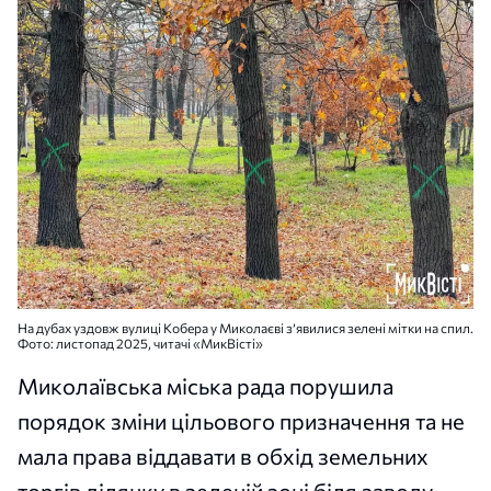
На дубах уздовж вулиці Кобера у Миколаєві з’явилися зелені мітки на спил.
Фото: листопад 2025, читачі «МикВісті»
Миколаївська міська рада порушила
порядок зміни цільового призначення та не
мала права віддавати в обхід земельних
торгів ділянку в зеленій зоні біля заводу