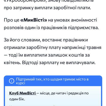
про затримку виплати заробітної плати.
Про це
«МикВісті»
на умовах анонімності
розповів один із працівників підприємства.
За його словами, востаннє працівники
отримали заробітну плату наприкінці травня
— тоді їм виплатили залишок коштів за
квітень. Відтоді зарплату не виплачували.
Підтримай тих, хто щодня тримає місто в
i
курсі
Клуб МикВісті
— місце, де читач і редакція по
один бік.