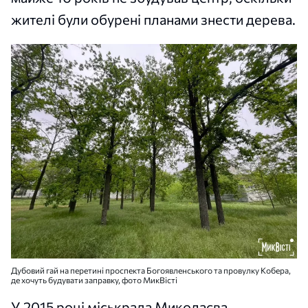
жителі були обурені планами знести дерева.
Дубовий гай на перетині проспекта Богоявленського та провулку Кобера,
де хочуть будувати заправку, фото МикВісті
У 2015 році міськрада Миколаєва