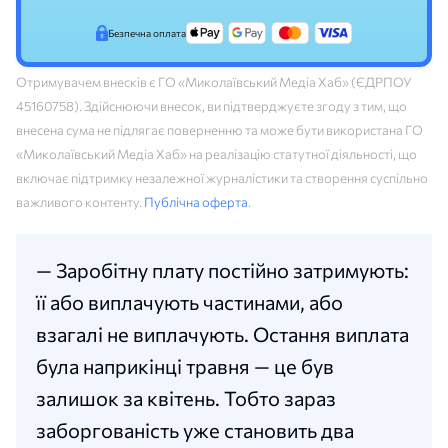
Безпечна оплата
Отримувачем внесків є ГО «Миколаївський Медіа Хаб» (ЄДРПОУ
45160758). Здійснюючи внесок, ви підтверджуєте згоду з тим, що
внесена сума не підлягає поверненню та може бути використана ГО
«Миколаївський Медіа Хаб» на реалізацію статутної діяльності, що
включає підтримку незалежної журналістики та створення суспільно
важливого контенту.
Публічна оферта
.
— Заробітну плату постійно затримують:
її або виплачують частинами, або
взагалі не виплачують. Остання виплата
була наприкінці травня — це був
залишок за квітень. Тобто зараз
заборгованість уже становить два