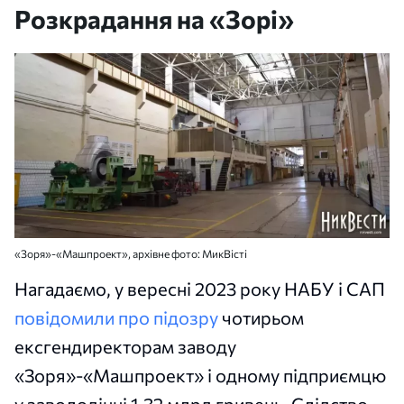
Розкрадання на «Зорі»
«Зоря»-«Машпроект», архівне фото: МикВісті
Нагадаємо, у вересні 2023 року НАБУ і САП
повідомили про підозру
чотирьом
ексгендиректорам заводу
«Зоря»-«Машпроект» і одному підприємцю
у заволодінні 1,32 млрд гривень. Слідство