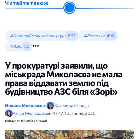
Читайте також
#Миколаївська міська рада
602
#Екологія
498
#АЗС
50
У прокуратурі заявили, що
міськрада Миколаєва не мала
права віддавати землю під
будівництво АЗС біля «Зорі»
Новини Миколаєва
•
Катерина Середа
Аліса Мелікадамян
•
17:47, 10 Липня, 2026
відкрити в новій вкладці