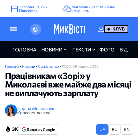
3
серпня
,
2026
•
Миколаїв •
30.1°
Мінлива
Понеділок
хмарність
КЛУБ
ГОЛОВНА
НОВИНИ
ТЕКСТИ
ФОТО
ВІДЕО
Головна
•
Новини
•
Суспільство
•
17:00, 06 липня, 2026
Працівникам «Зорі» у
Миколаєві вже майже два місяці
не виплачують зарплату
Даріна Мельничук
Кореспондентка
3K
UA
RU
EN
Додати у Google