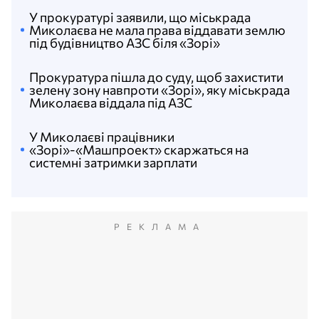
У прокуратурі заявили, що міськрада
Миколаєва не мала права віддавати землю
під будівництво АЗС біля «Зорі»
Прокуратура пішла до суду, щоб захистити
зелену зону навпроти «Зорі», яку міськрада
Миколаєва віддала під АЗС
У Миколаєві працівники
«Зорі»-«Машпроект» скаржаться на
системні затримки зарплати
РЕКЛАМА