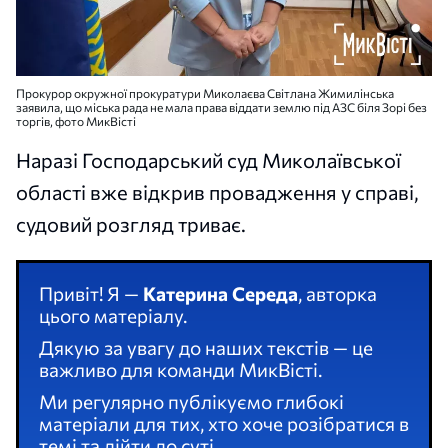
Прокурор окружної прокуратури Миколаєва Світлана Жимилінська
заявила, що міська рада не мала права віддати землю під АЗС біля Зорі без
торгів, фото МикВісті
Наразі Господарський суд Миколаївської
області вже відкрив провадження у справі,
судовий розгляд триває.
Привіт! Я —
Катерина Середа
, авторка
цього матеріалу.
Дякую за увагу до наших текстів — це
важливо для команди МикВісті.
Ми регулярно публікуємо глибокі
матеріали для тих, хто хоче розібратися в
темі та дійти до суті.