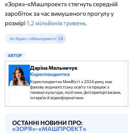
«Зоря»-«Машпроект» стягнуть середній
заробіток за час вимушеного прогулу у
розмірі
1,2 мільйонів гривень.
#«Зоря»-«Машпроект»
24
АВТОР
Даріна Мельничук
Кореспондентка
Кореспондентка МикВісті з 2024 року, має
фахову журналістську освіту та працює з
темами культури, політики, фоторепортажами,
інтерв’ю й відеоформатами.
ОСТАННІ НОВИНИ ПРО:
«ЗОРЯ»-«МАШПРОЕКТ»