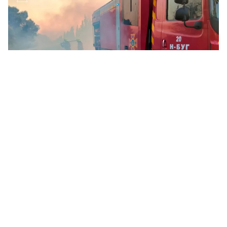
За добу на Миколаївщині рятувальники загасили 48 пожеж. Фото: ДСНС
Миколаївщини
Протягом 7 серпня та вночі проти 8 серпня
на території Миколаївської області
рятувальники ліквідували 48 пожеж. Дві з
них виникли внаслідок влучання