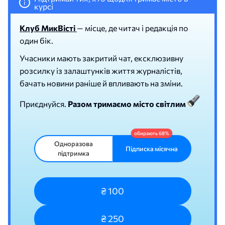
i
курсі
Клуб МикВісті
— місце, де читач і редакція по
один бік.
Учасники мають закритий чат, ексклюзивну
розсилку із залаштунків життя журналістів,
бачать новини раніше й впливають на зміни.
Приєднуйся.
Разом тримаємо місто світлим
Одноразова
Підписка місячна
підтримка
₴ 100
₴ 250