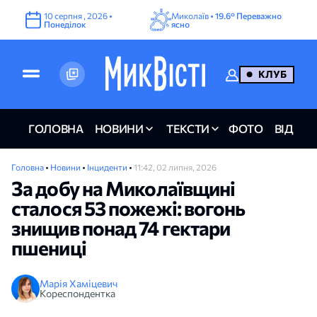
10
серпня
,
2026
•
Миколаїв •
19.6°
Переважно
Понеділок
ясно
КЛУБ
ГОЛОВНА
НОВИНИ
ТЕКСТИ
ФОТО
ВІДЕО
Головна
•
Новини
•
Інциденти
•
11:42, 02 липня, 2026
За добу на Миколаївщині
сталося 53 пожежі: вогонь
знищив понад 74 гектари
пшениці
Марія Хаміцевич
Кореспондентка