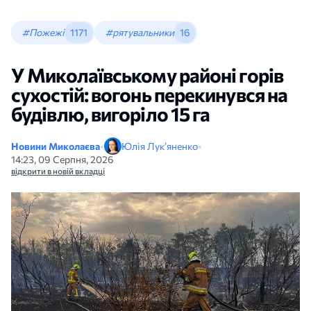
#Пожежі
1171
#рятувальники
16
У Миколаївському районі горів
сухостій: вогонь перекинувся на
будівлю, вигоріло 15 га
Новини Миколаєва
•
Юлія Лук’яненко
•
14:23, 09 Серпня, 2026
відкрити в новій вкладці