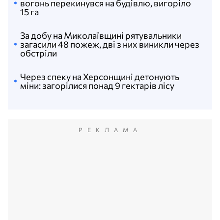
вогонь перекинувся на будівлю, вигоріло
15 га
За добу на Миколаївщині рятувальники
загасили 48 пожеж, дві з них виникли через
обстріли
Через спеку на Херсонщині детонують
міни: загорілися понад 9 гектарів лісу
РЕКЛАМА