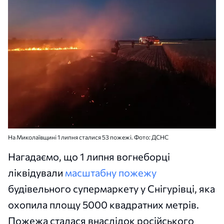
На Миколаївщині 1 липня сталися 53 пожежі. Фото: ДСНС
Нагадаємо, що 1 липня вогнеборці
ліквідували
масштабну пожежу
будівельного супермаркету у Снігурівці, яка
охопила площу 5000 квадратних метрів.
Пожежа сталася внаслідок російського