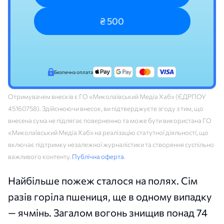
₴ 500
Безпечна оплата
Отримувачем внесків є ГО «Миколаївський Медіа Хаб» (ЄДРПОУ
45160758). Здійснюючи внесок, ви підтверджуєте згоду з тим, що
внесена сума не підлягає поверненню та може бути використана ГО
«Миколаївський Медіа Хаб» на реалізацію статутної діяльності, що
включає підтримку незалежної журналістики та створення суспільно
важливого контенту.
Публічна оферта
.
Найбільше пожеж сталося на полях. Сім
разів горіла пшениця, ще в одному випадку
— ячмінь. Загалом вогонь знищив понад 74