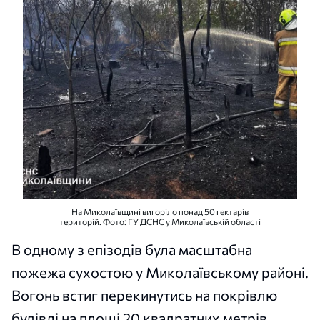
На Миколаївщині вигоріло понад 50 гектарів
територій. Фото: ГУ ДСНС у Миколаївській області
В одному з епізодів була масштабна
пожежа сухостою у Миколаївському районі.
Вогонь встиг перекинутись на покрівлю
будівлі на площі 20 квадратних метрів.