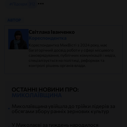
#Підозра
312
АВТОР
Світлана Іванченко
Кореспондентка
Кореспондентка МикВісті з 2024 року, має
багаторічний досвід роботи у сфері місцевого
самоврядування, публічних комунікацій і медіа,
спеціалізується на політиці, реформах та
контролі рішень органів влади.
ОСТАННІ НОВИНИ ПРО:
МИКОЛАЇВЩИНА
Миколаївщина увійшла до трійки лідерів за
обсягами збору ранніх зернових культур
У Миколаєві за тиждень народилося