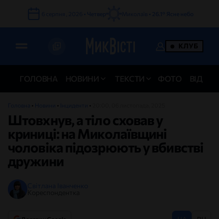
6
серпня
,
2026
•
Четвер
Миколаїв •
26.1°
Ясне небо
КЛУБ
ГОЛОВНА
НОВИНИ
ТЕКСТИ
ФОТО
ВІДЕО
Головна
•
Новини
•
Інциденти
•
20:00, 06 листопада, 2025
Штовхнув, а тіло сховав у
криниці: на Миколаївщині
чоловіка підозрюють у вбивстві
дружини
Світлана Іванченко
Кореспондентка
UA
RU