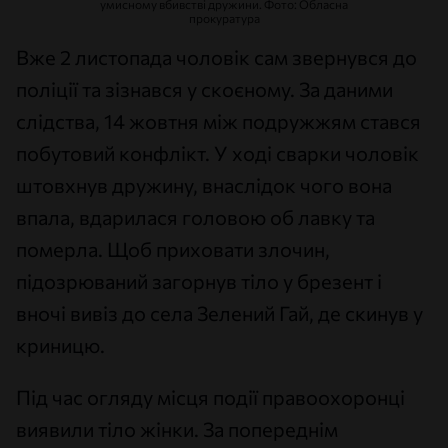
умисному вбивстві дружини. Фото: Обласна
прокуратура
Вже 2 листопада чоловік сам звернувся до
поліції та зізнався у скоєному. За даними
слідства, 14 жовтня між подружжям стався
побутовий конфлікт. У ході сварки чоловік
штовхнув дружину, внаслідок чого вона
впала, вдарилася головою об лавку та
померла. Щоб приховати злочин,
підозрюваний загорнув тіло у брезент і
вночі вивіз до села Зелений Гай, де скинув у
криницю.
Під час огляду місця події правоохоронці
виявили тіло жінки. За попереднім