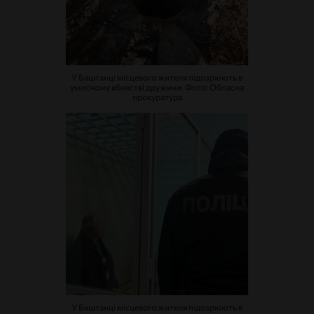
У Баштанці місцевого жителя підозрюють в
умисному вбивстві дружини. Фото: Обласна
прокуратура
У Баштанці місцевого жителя підозрюють в