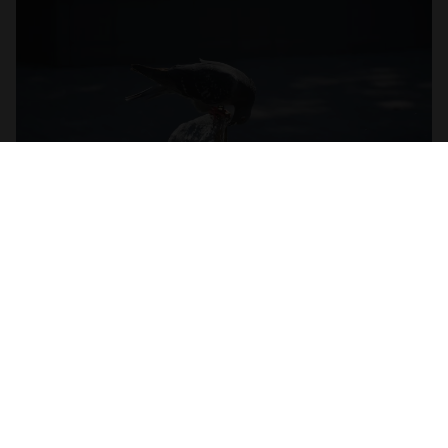
Спека у Миколаєві. Ілюстраційне фото МикВісті
У Миколаєві 6 серпня температура повітря
піднялася до +38,8°С. Це відповідає
критерію сильної спеки та перевищило
попередній температурний рекорд для