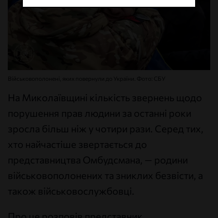
Військовополонені, яких повернули до України. Фото: СБУ
На Миколаївщині кількість звернень щодо
порушення прав людини за останні роки
зросла більш ніж у чотири рази. Серед тих,
хто найчастіше звертається до
представництва Омбудсмана, — родини
військовополонених та зниклих безвісти, а
також військовослужбовці.
Про це розповів представник