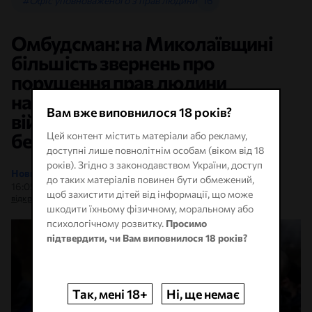
#Офіс уповноваженого з прав людини
16
Омбудсман: на Миколаївщині
більшість звернень про
порушення прав людини
надходить від родин
Вам вже виповнилося 18 років?
військовополонених і зниклих
безвісти
Цей контент містить матеріали або рекламу,
доступні лише повнолітнім особам (віком від 18
років). Згідно з законодавством України, доступ
Новини Миколаєва
•
Даріна Мельничук
•
до таких матеріалів повинен бути обмежений,
16:05, 08 Серпня, 2026
щоб захистити дітей від інформації, що може
відкрити в новій вкладці
шкодити їхньому фізичному, моральному або
психологічному розвитку.
Просимо
підтвердити, чи Вам виповнилося 18 років?
Так, мені 18+
Ні, ще немає