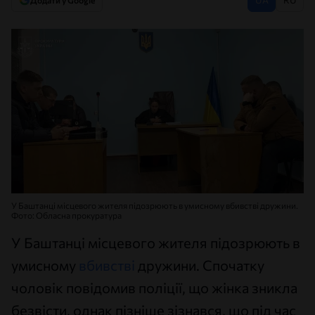
Додати у Google
У Баштанці місцевого жителя підозрюють в умисному вбивстві дружини.
Фото: Обласна прокуратура
У Баштанці місцевого жителя підозрюють в
умисному
вбивстві
дружини. Спочатку
чоловік повідомив поліції, що жінка зникла
безвісти, однак пізніше зізнався, що під час