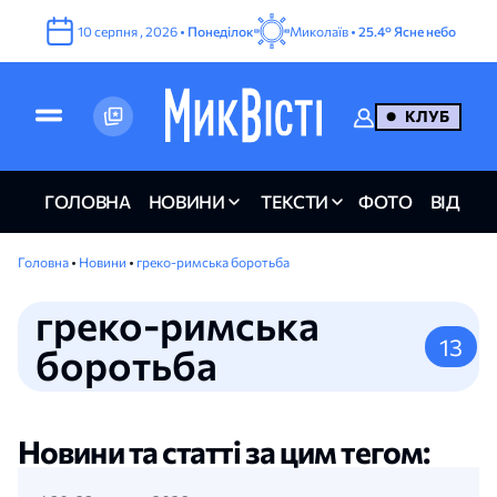
10
серпня
,
2026
•
Понеділок
Миколаїв •
25.4°
Ясне небо
КЛУБ
ГОЛОВНА
НОВИНИ
ТЕКСТИ
ФОТО
ВІДЕО
Головна
•
Новини
•
греко-римська боротьба
греко-римська
13
боротьба
Новини та статті за цим тегом: