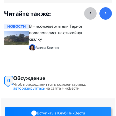
Читайте также:
В Николаеве жители Терновки
НОВОСТИ
НОВОСТ
пожаловались на стихийную
свалку
Алина Квитко
Обсуждение
0
Чтоб присоединиться к комментариям,
авторизируйтесь
на сайте НикВести
Вступить в Клуб НикВести