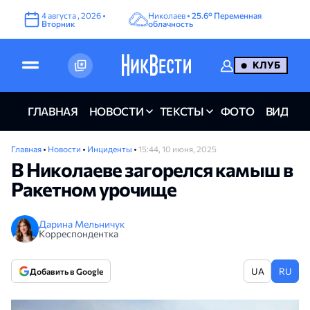
4
августа
,
2026
•
Николаев •
25.6°
Переменная
Вторник
облачность
КЛУБ
ГЛАВНАЯ
НОВОСТИ
ТЕКСТЫ
ФОТО
ВИДЕО
Главная
•
Новости
•
Инциденты
•
15:44, 10 июня, 2025
В Николаеве загорелся камыш в
Ракетном урочище
Дарина Мельничук
Корреспондентка
UA
RU
Добавить в Google