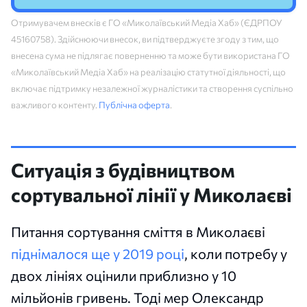
Отримувачем внесків є ГО «Миколаївський Медіа Хаб» (ЄДРПОУ
45160758). Здійснюючи внесок, ви підтверджуєте згоду з тим, що
внесена сума не підлягає поверненню та може бути використана ГО
«Миколаївський Медіа Хаб» на реалізацію статутної діяльності, що
включає підтримку незалежної журналістики та створення суспільно
важливого контенту.
Публічна оферта
.
Ситуація з будівництвом
сортувальної лінії у Миколаєві
Питання сортування сміття в Миколаєві
піднімалося ще у 2019 році
, коли потребу у
двох лініях оцінили приблизно у 10
мільйонів гривень. Тоді мер Олександр