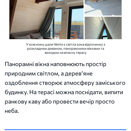
У кожному шале Vento є світла зона відпочинку з
розкладним диваном, панорамними вікнами та
виходом на власну терасу
Панорамні вікна наповнюють простір
природним світлом, а дерев’яне
оздоблення створює атмосферу заміського
будинку. На терасі можна поснідати, випити
ранкову каву або провести вечір просто
неба.