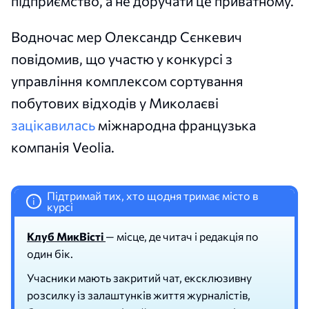
підприємство, а не доручати це приватному.
Водночас мер Олександр Сєнкевич
повідомив, що участю у конкурсі з
управління комплексом сортування
побутових відходів у Миколаєві
зацікавилась
міжнародна французька
компанія Veolia.
Підтримай тих, хто щодня тримає місто в
i
курсі
Клуб МикВісті
— місце, де читач і редакція по
один бік.
Учасники мають закритий чат, ексклюзивну
розсилку із залаштунків життя журналістів,