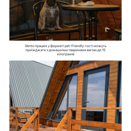
Vento працює у форматі pet-friendly: гості можуть
приїжджати з домашніми тваринами вагою до 15
кілограмів