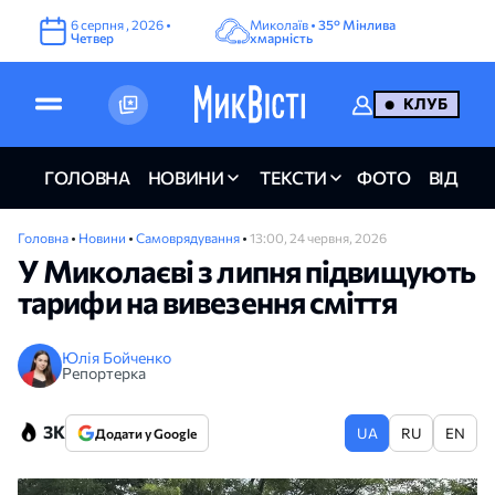
6
серпня
,
2026
•
Миколаїв •
35°
Мінлива
Четвер
хмарність
КЛУБ
ГОЛОВНА
НОВИНИ
ТЕКСТИ
ФОТО
ВІДЕО
Головна
•
Новини
•
Самоврядування
•
13:00, 24 червня, 2026
У Миколаєві з липня підвищують
тарифи на вивезення сміття
Юлія Бойченко
Репортерка
3K
UA
RU
EN
Додати у Google