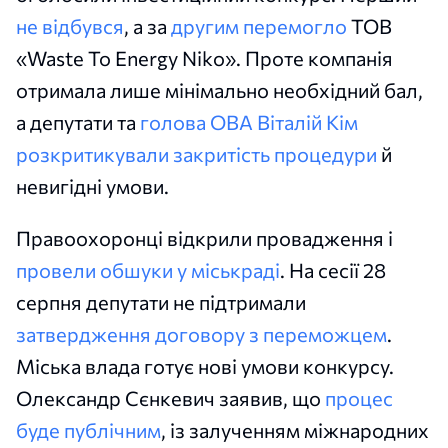
не відбувся
, а за
другим перемогло
ТОВ
«Waste To Energy Niko». Проте компанія
отримала лише мінімально необхідний бал,
а депутати та
голова ОВА Віталій Кім
розкритикували закритість процедури
й
невигідні умови.
Правоохоронці відкрили провадження і
провели обшуки у міськраді
. На сесії 28
серпня депутати не підтримали
затвердження договору з переможцем
.
Міська влада готує нові умови конкурсу.
Олександр Сєнкевич заявив, що
процес
буде публічним
, із залученням міжнародних