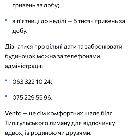
гривень за добу;
з п’ятниці до неділі — 5 тисяч гривень за
добу.
Дізнатися про вільні дати та забронювати
будиночок можна за телефонами
адміністрації:
063 322 10 24;
075 229 55 96.
Vento — це сім комфортних шале біля
Тилігульського лиману для відпочинку
вдвох, із родиною чи друзями.