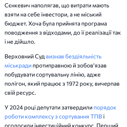
Сєнкевич наполягав, що витрати мають
взяти на себе інвестори, а не міський
бюджет. Хоча була прийнята програма
поводження з відходами, до її реалізації так
і не дійшло.
Верховний Суд
визнав бездіяльність
міськради
протиправною й зобов’язав
побудувати сортувальну лінію, адже
полігон, який працює з 1972 року, вичерпав
свій ресурс.
У 2024 році депутати затвердили
порядок
роботи комплексу з сортування ТПВ
і
оголосили інвестиційний конкурс. Перший