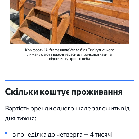
Комфортні A-frame шале Vento біля Тилігульського
лиману мають власні тераси для ранкової кави та
відпочинку просто неба
Скільки коштує проживання
Вартість оренди одного шале залежить від
дня тижня:
з понеділка до четверга — 4 тисячі