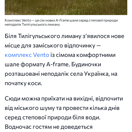
Комплекс Vento — це сім нових A-frame шале серед степової природи
неподалік Тилігульського лиману
Біля Тилігульського лиману з’явилося нове
місце для заміського відпочинку —
комплекс Vento
із сімома комфортними
шале формату A-frame. Будиночки
розташовані неподалік села Українка, на
початку коси.
Сюди можна приїхати на вихідні, відпочити
від міського шуму та провести кілька днів
серед степової природи біля води.
Водночас гостям не доведеться