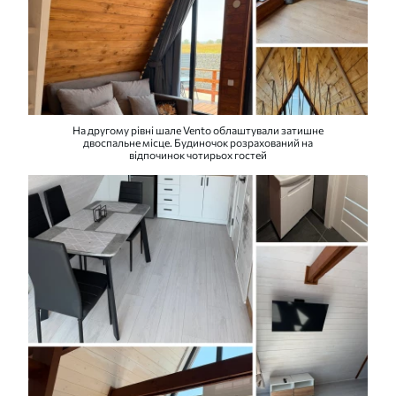
На другому рівні шале Vento облаштували затишне
двоспальне місце. Будиночок розрахований на
відпочинок чотирьох гостей