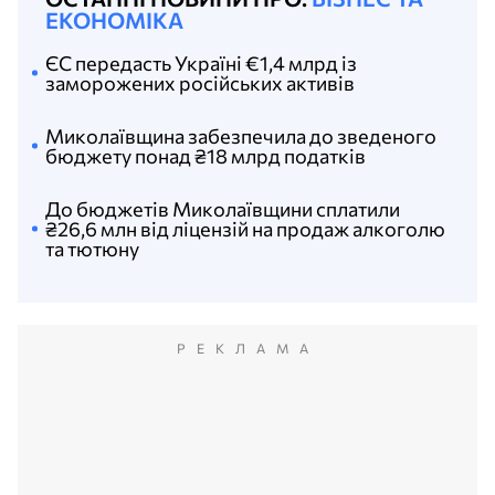
ЕКОНОМІКА
ЄС передасть Україні €1,4 млрд із
заморожених російських активів
Миколаївщина забезпечила до зведеного
бюджету понад ₴18 млрд податків
До бюджетів Миколаївщини сплатили
₴26,6 млн від ліцензій на продаж алкоголю
та тютюну
РЕКЛАМА