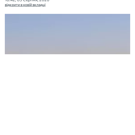
відкрити в новій вкладці
Миколаївщина забезпечила до зведеного бюджету понад ₴18 млрд
податків. Ілюстратине фото: МикВісті
У січні-липні 2026 року суб’єкти
господарювання Миколаївщини