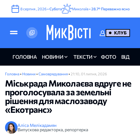
8
серпня
,
2026
•
Субота
Миколаїв •
28.7°
Переважно ясно
КЛУБ
ГОЛОВНА
НОВИНИ
ТЕКСТИ
ФОТО
ВІДЕО
Головна
•
Новини
•
Самоврядування
•
21:10, 01 липня, 2026
Міськрада Миколаєва вдруге не
проголосувала за земельні
рішення для маслозаводу
«Екотранс»
Аліса Мелікадамян
Випускова редакторка, репортерка