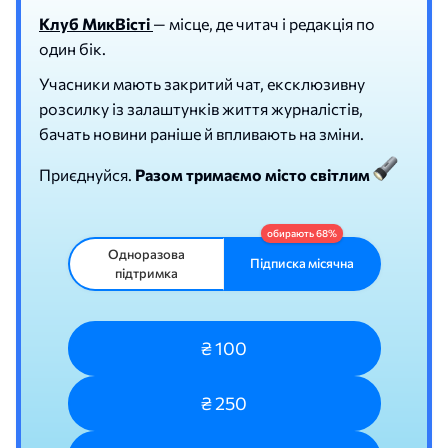
Клуб МикВісті
— місце, де читач і редакція по
один бік.
Учасники мають закритий чат, ексклюзивну
розсилку із залаштунків життя журналістів,
бачать новини раніше й впливають на зміни.
Приєднуйся.
Разом тримаємо місто світлим
Одноразова
Підписка місячна
підтримка
₴ 100
₴ 250