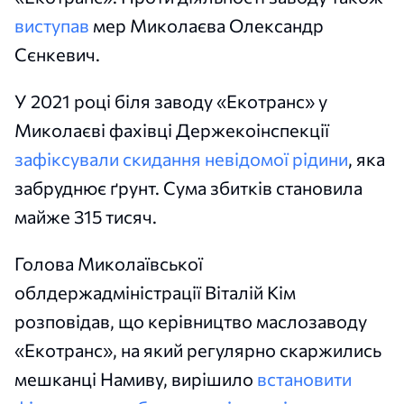
виступав
мер Миколаєва Олександр
Сєнкевич.
У 2021 році біля заводу «Екотранс» у
Миколаєві фахівці Держекоінспекції
зафіксували скидання невідомої рідини
, яка
забруднює ґрунт. Сума збитків становила
майже 315 тисяч.
Голова Миколаївської
облдержадміністрації Віталій Кім
розповідав, що керівництво маслозаводу
«Екотранс», на який регулярно скаржились
мешканці Намиву, вирішило
встановити