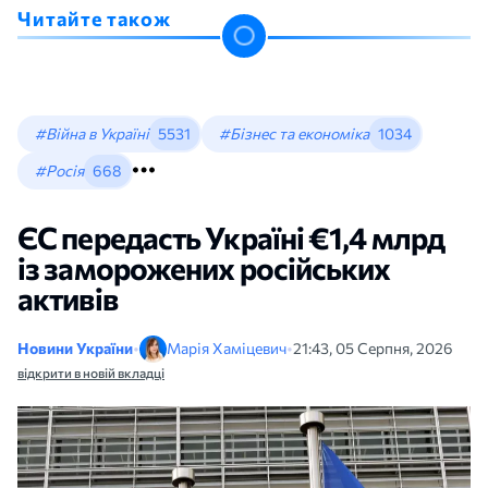
Читайте також
#Війна в Україні
5531
#Бізнес та економіка
1034
#Росія
668
ЄС передасть Україні €1,4 млрд
із заморожених російських
активів
Новини України
•
Марія Хаміцевич
•
21:43, 05 Серпня, 2026
відкрити в новій вкладці