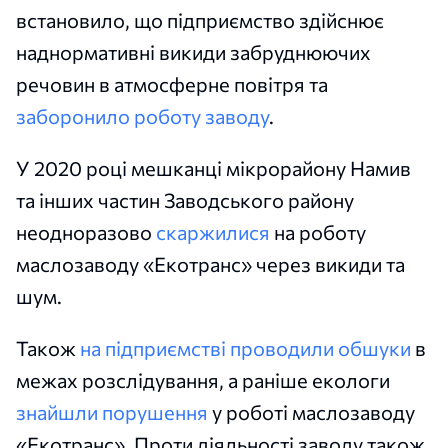
встановило, що підприємство здійснює
наднормативні викиди забруднюючих
речовин в атмосферне повітря та
заборонило роботу заводу
.
У 2020 році мешканці мікрорайону Намив
та інших частин Заводського району
неодноразово
скаржилися
на роботу
маслозаводу «Екотранс» через викиди та
шум.
Також
на підприємстві проводили обшуки
в
межах розслідування, а раніше екологи
знайшли порушення
у роботі маслозаводу
«Екотранс». Проти діяльності заводу також