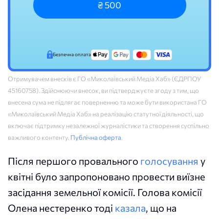
₴ 500
Безпечна оплата
Отримувачем внесків є ГО «Миколаївський Медіа Хаб» (ЄДРПОУ
45160758). Здійснюючи внесок, ви підтверджуєте згоду з тим, що
внесена сума не підлягає поверненню та може бути використана ГО
«Миколаївський Медіа Хаб» на реалізацію статутної діяльності, що
включає підтримку незалежної журналістики та створення суспільно
важливого контенту.
Публічна оферта
.
Після першого провального
голосування
у
квітні було запропоновано провести виїзне
засідання земельної комісії. Голова комісії
Олена нестеренко тоді
казала
, що на