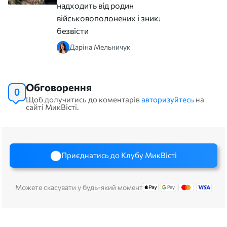
надходить від родин
військовополонених і зниклих
безвісти
Даріна Мельничук
Обговорення
0
Щоб долучитись до коментарів
авторизуйтесь
на
сайті МикВісті.
Приєднатись до Клубу МикВісті
Можете скасувати у будь-який момент