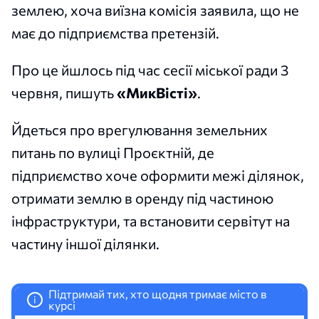
землею, хоча виїзна комісія заявила, що не
має до підприємства претензій.
Про це йшлось під час сесії міської ради 3
червня, пишуть
«МикВісті»
.
Йдеться про врегулювання земельних
питань по вулиці Проєктній, де
підприємство хоче оформити межі ділянок,
отримати землю в оренду під частиною
інфраструктури, та встановити сервітут на
частину іншої ділянки.
Підтримай тих, хто щодня тримає місто в
i
курсі