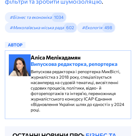
фільтри та зробити шумоізоляцію
.
#Бізнес та економіка
1034
#Миколаївська міська рада
602
#Екологія
498
АВТОР
Аліса Мелікадамян
Випускова редакторка, репортерка
Випускова редакторка і репортерка МикВісті,
журналістка з 2018 року, спеціалізується
насамперед на судовій тематиці, висвітленні
судових процесів, політики, відео- й
фоторепортажів та інтерв’ю, переможниця
журналістського конкурсу ІСАР Єднання
«Відновлення України: шлях до єдності» у 2024
році.
ОСТАННІ НОВИНИ ПРО:
БІЗНЕС ТА