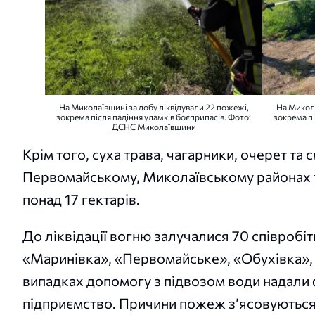
На Миколаївщині за добу ліквідували 22 пожежі,
На Микола
зокрема після падіння уламків боєприпасів. Фото:
зокрема пі
ДСНС Миколаївщини
Крім того, суха трава, чагарники, очерет та
Первомайському, Миколаївському районах т
понад 17 гектарів.
До ліквідації вогню залучалися 70 співробі
«Маринівка», «Первомайське», «Обухівка»,
випадках допомогу з підвозом води надали
підприємство. Причини пожеж з’ясовуються