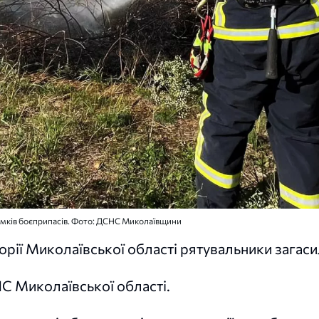
ламків боєприпасів. Фото: ДСНС Миколаївщини
торії Миколаївської області рятувальники загас
С Миколаївської області.