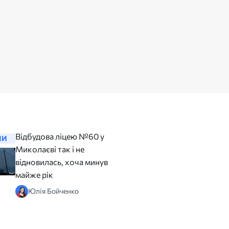
Відбудова ліцею №60 у
Миколаїв
НИ
НОВИНИ
Миколаєві так і не
просить 
відновилась, хоча минув
Раду виді
майже рік
Юлія 
Юлія Бойченко