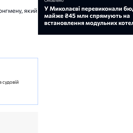
Оновлено
У Миколаєві перевиконали бю
ронгмену, який
майже ₴45 млн спрямують на
встановлення модульних коте
а судовій