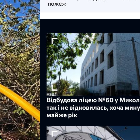
пожеж
Відбудова ліцею №60 у Микол
так і не відновилась, хоча мин
майже рік