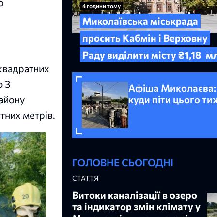
о
4 години тому
Миколаївська міськрада
просить Кабмін і Верховну
Раду виділити місту ₴1,18
м
 квадратних
ю 3
Афіша Миколаєва:
району
куди піти цього т
тних метрів.
ГОЛОВНЕ СЬОГОДНІ
СТАТТЯ
Витоки каналізації в озеро
та індикатор змін клімату у