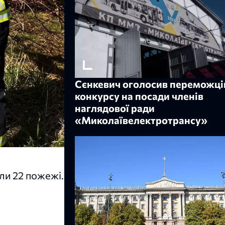
Сєнкевич оголосив переможці
конкурсу на посади членів
наглядової ради
«Миколаївелектротрансу»
или 22 пожежі.