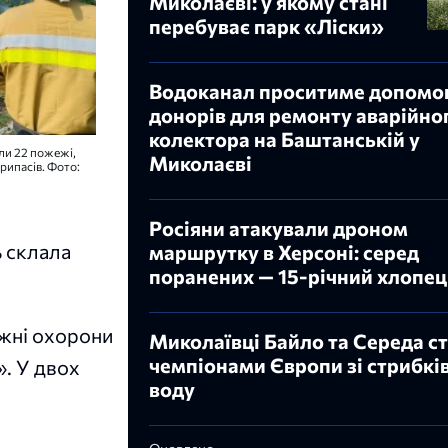
Миколаєві: у якому стані
перебуває парк «Ліски»
Водоканал проситиме допомо
донорів для ремонту аварійно
колектора на Баштанській у
али 22 пожежі,
Миколаєві
рипасів. Фото:
и
Росіяни атакували дроном
 склала
маршрутку в Херсоні: серед
поранених — 15-річний хлопец
ежні охорони
Миколаївці Байло та Середа с
чемпіонами Європи зі стрибків
. У двох
воду