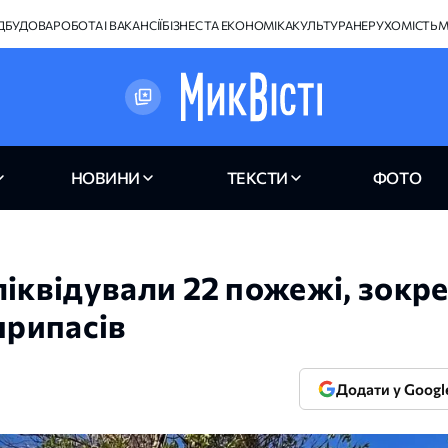
ІДБУДОВА
РОБОТА І ВАКАНСІЇ
БІЗНЕС ТА ЕКОНОМІКА
КУЛЬТУРА
НЕРУХОМІСТЬ
М
НОВИНИ
ТЕКСТИ
ФОТО
ліквідували 22 пожежі, зокр
припасів
Додати у Googl