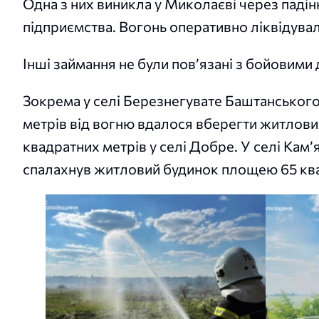
Одна з них виникла у Миколаєві через падін
підприємства. Вогонь оперативно ліквідува
Інші займання не були пов’язані з бойовими 
Зокрема у селі Березнегувате Баштанськог
метрів від вогню вдалося вберегти житлови
квадратних метрів у селі Добре. У селі Ка
спалахнув житловий будинок площею 65 квад