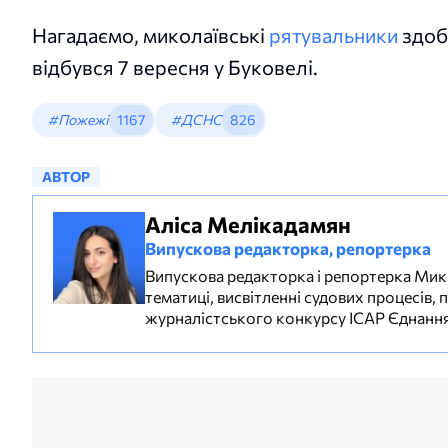
Нагадаємо, миколаївські
рятувальники
здобу
відбувся 7 вересня у Буковелі.
#Пожежі
1167
#ДСНС
826
АВТОР
Аліса Мелікадамян
Випускова редакторка, репортерка
Випускова редакторка і репортерка МикВі
тематиці, висвітленні судових процесів,
журналістського конкурсу ІСАР Єднання 