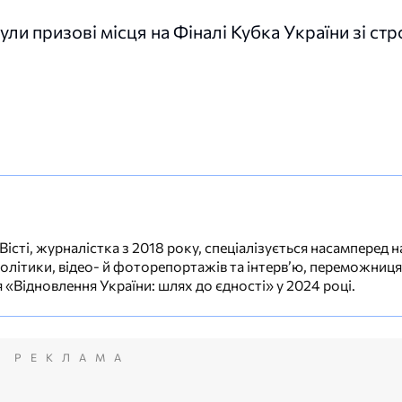
ли призові місця на Фіналі Кубка України зі ст
сті, журналістка з 2018 року, спеціалізується насамперед н
 політики, відео- й фоторепортажів та інтерв’ю, переможниця
«Відновлення України: шлях до єдності» у 2024 році.
РЕКЛАМА