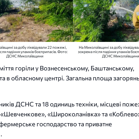
ївщині за добу ліквідували 22 пожежі,
На Миколаївщині за добу ліквідув
сля падіння уламків боєприпасів. Фото:
зокрема після падіння уламків боєп
ДСНС Миколаївщини
ДСНС Миколаївщин
 сміття горіли у Вознесенському, Баштанському,
а в обласному центрі. Загальна площа загорянь
тників ДСНС та 18 одиниць техніки, місцеві пож
 «Шевченкове», «Широколанівка» та «Коблево»
 фермерське господарство та приватне
.