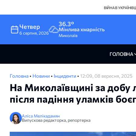
ВІЙНА В УКРАЇНІ
В
36.3°
Четвер
Мінлива хмарність
6
серпня
,
2026
Миколаїв
ГОЛОВНА
Головна
•
Новини
•
Інциденти
•
12:09, 08 вересня, 2025
На Миколаївщині за добу 
після падіння уламків боє
Аліса Мелікадамян
Випускова редакторка, репортерка