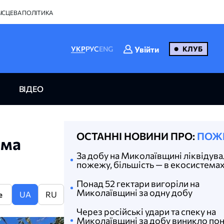
ІСЦЕВА ПОЛІТИКА
Увійти
УКР
РУС
ENG
КЛУБ
ВІДЕО
ОСТАННІ НОВИНИ ПРО:
ПОЖ
ема
За добу на Миколаївщині ліквідува
пожежу, більшість — в екосистема
Понад 52 гектари вигоріли на
Миколаївщині за одну добу
UA
RU
e
Через російські удари та спеку на
Миколаївщині за добу виникло пон