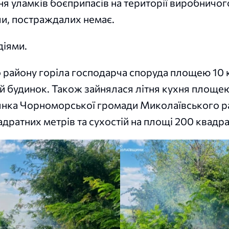
ня уламків боєприпасів на території виробничог
ли, постраждалих немає.
діями.
о району горіла господарча споруда площею 10
й будинок. Також зайнялася літня кухня площе
м’янка Чорноморської громади Миколаївського 
ратних метрів та сухостій на площі 200 квадра