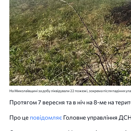
На Миколаївщині за добу ліквідували 22 пожежі, зокрема після падіння у
Протягом 7 вересня та в ніч на 8-ме на тери
Про це
повідомляє
Головне управління ДСН