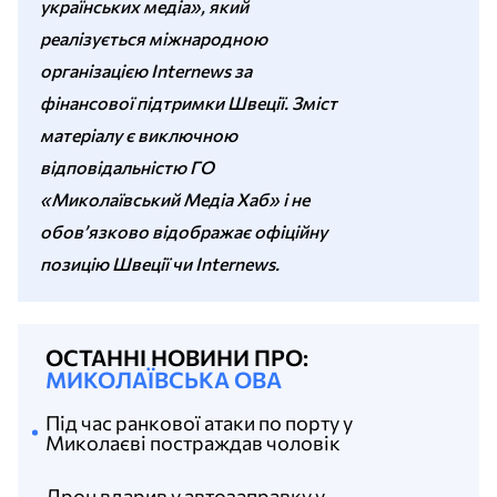
українських медіа», який
реалізується міжнародною
організацією Internews за
фінансової підтримки Швеції. Зміст
матеріалу є виключною
відповідальністю ГО
«Миколаївський Медіа Хаб» і не
обов’язково відображає офіційну
позицію Швеції чи Internews.
ОСТАННІ НОВИНИ ПРО:
МИКОЛАЇВСЬКА ОВА
Під час ранкової атаки по порту у
Миколаєві постраждав чоловік
Дрон вдарив у автозаправку у