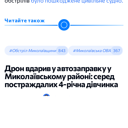
обстрілів
було пошкоджене цивільне судно.
Читайте також
#Обстріл Миколаївщини
843
#Миколаївська ОВА
367
Дрон вдарив у автозаправку у
Миколаївському районі: серед
постраждалих 4-річна дівчинка
Новини Миколаєва
•
Аліса Мелікадамян
•
15:36, 01 Серпня, 2026
відкрити в новій вкладці