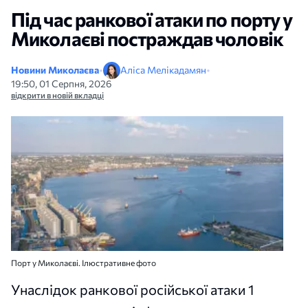
Під час ранкової атаки по порту у
Миколаєві постраждав чоловік
Новини Миколаєва
•
Аліса Мелікадамян
•
19:50, 01 Серпня, 2026
відкрити в новій вкладці
Порт у Миколаєві. Ілюстративне фото
Унаслідок ранкової російської атаки 1