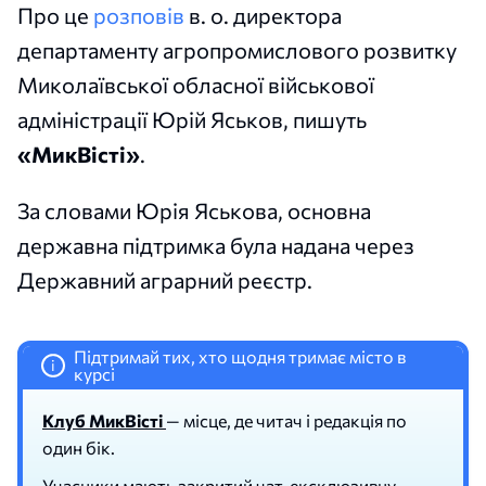
Про це
розповів
в. о. директора
департаменту агропромислового розвитку
Миколаївської обласної військової
адміністрації Юрій Яськов, пишуть
«МикВісті»
.
За словами Юрія Яськова, основна
державна підтримка була надана через
Державний аграрний реєстр.
Підтримай тих, хто щодня тримає місто в
i
курсі
Клуб МикВісті
— місце, де читач і редакція по
один бік.
Учасники мають закритий чат, ексклюзивну