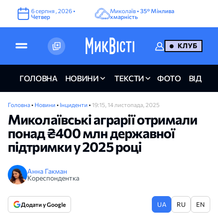
6
серпня
,
2026
•
Миколаїв •
35°
Мінлива
Четвер
хмарність
КЛУБ
ГОЛОВНА
НОВИНИ
ТЕКСТИ
ФОТО
ВІДЕО
Головна
•
Новини
•
Інциденти
•
19:15, 14 листопада, 2025
Миколаївські аграрії отримали
понад ₴400 млн державної
підтримки у 2025 році
Анна Гакман
Кореспондентка
UA
RU
EN
Додати у Google