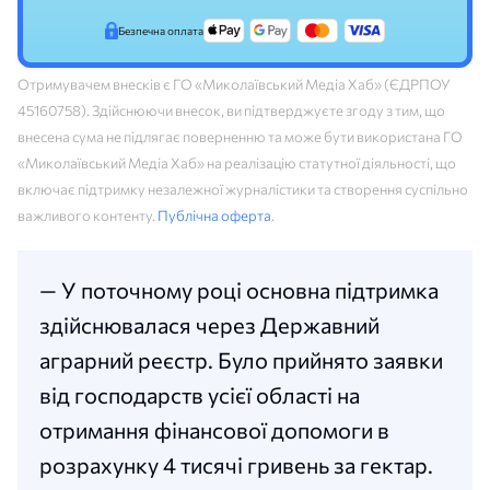
Безпечна оплата
Отримувачем внесків є ГО «Миколаївський Медіа Хаб» (ЄДРПОУ
45160758). Здійснюючи внесок, ви підтверджуєте згоду з тим, що
внесена сума не підлягає поверненню та може бути використана ГО
«Миколаївський Медіа Хаб» на реалізацію статутної діяльності, що
включає підтримку незалежної журналістики та створення суспільно
важливого контенту.
Публічна оферта
.
— У поточному році основна підтримка
здійснювалася через Державний
аграрний реєстр. Було прийнято заявки
від господарств усієї області на
отримання фінансової допомоги в
розрахунку 4 тисячі гривень за гектар.