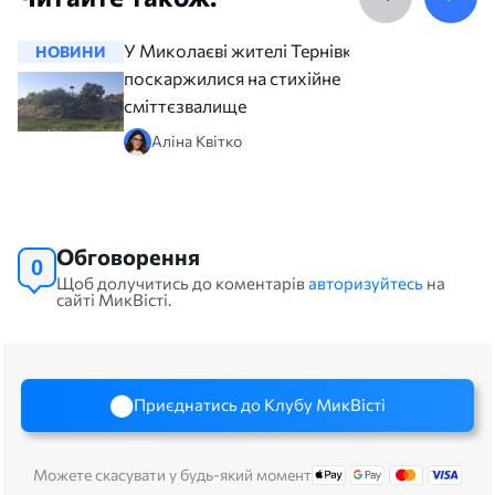
У Миколаєві жителі Тернівки
НОВИНИ
НОВИНИ
поскаржилися на стихійне
сміттєзвалище
Аліна Квітко
Обговорення
0
Щоб долучитись до коментарів
авторизуйтесь
на
сайті МикВісті.
Приєднатись до Клубу МикВісті
Можете скасувати у будь-який момент