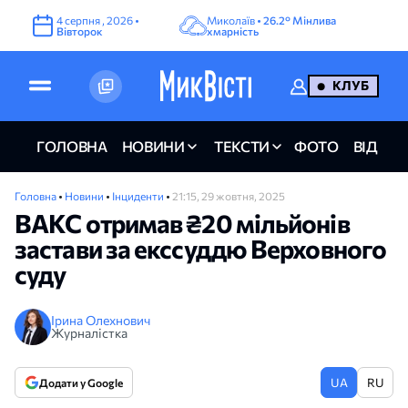
4
серпня
,
2026
•
Миколаїв •
26.2°
Мінлива
Вівторок
хмарність
КЛУБ
ГОЛОВНА
НОВИНИ
ТЕКСТИ
ФОТО
ВІДЕО
Головна
•
Новини
•
Інциденти
•
21:15, 29 жовтня, 2025
ВАКС отримав ₴20 мільйонів
застави за екссуддю Верховного
суду
Ірина Олехнович
Журналістка
UA
RU
Додати у Google