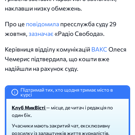
наклавши низку обмежень.
Про це
повідомила
пресслужба суду 29
жовтня,
зазначає
«Радіо Свобода».
Керівниця відділу комунікацій
ВАКС
Олеся
Чемерис підтвердила, що кошти вже
надійшли на рахунок суду.
Підтримай тих, хто щодня тримає місто в
i
курсі
Клуб МикВісті
— місце, де читач і редакція по
один бік.
Учасники мають закритий чат, ексклюзивну
розсилку із залаштунків життя журналістів,