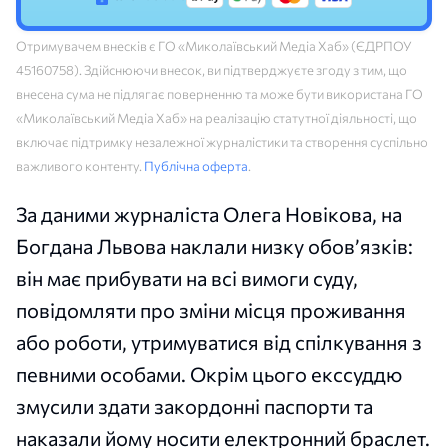
Отримувачем внесків є ГО «Миколаївський Медіа Хаб» (ЄДРПОУ
45160758). Здійснюючи внесок, ви підтверджуєте згоду з тим, що
внесена сума не підлягає поверненню та може бути використана ГО
«Миколаївський Медіа Хаб» на реалізацію статутної діяльності, що
включає підтримку незалежної журналістики та створення суспільно
важливого контенту.
Публічна оферта
.
За даними журналіста Олега Новікова, на
Богдана Львова наклали низку обов’язків:
він має прибувати на всі вимоги суду,
повідомляти про зміни місця проживання
або роботи, утримуватися від спілкування з
певними особами. Окрім цього екссуддю
змусили здати закордонні паспорти та
наказали йому носити електронний браслет.