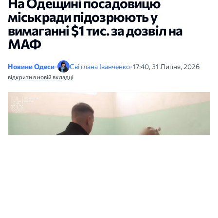
На Одещині посадовицю
міськради підозрюють у
вимаганні $1 тис. за дозвіл на
МАФ
Новини Одеси
•
Світлана Іванченко
•
17:40, 31 Липня, 2026
відкрити в новій вкладці