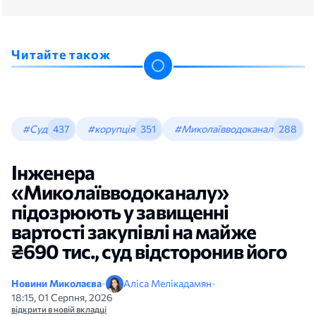
Читайте також
#Суд
437
#корупція
351
#Миколаївводоканал
288
Інженера
«Миколаївводоканалу»
підозрюють у завищенні
вартості закупівлі на майже
₴690 тис., суд відсторонив його
Новини Миколаєва
•
Аліса Мелікадамян
•
18:15, 01 Серпня, 2026
відкрити в новій вкладці