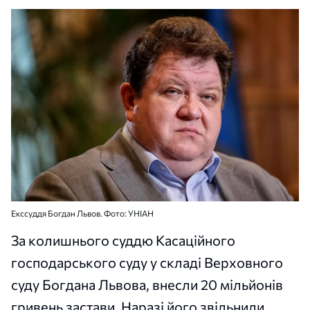
Екссуддя Богдан Львов. Фото: УНІАН
За колишнього суддю Касаційного
господарського суду у складі Верховного
суду Богдана Львова, внесли 20 мільйонів
гривень застави. Наразі його звільнили,