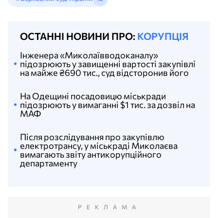
ОСТАННІ НОВИНИ ПРО:
КОРУПЦІЯ
Інженера «Миколаївводоканалу»
підозрюють у завищенні вартості закупівлі
на майже ₴690 тис., суд відсторонив його
На Одещині посадовицю міськради
підозрюють у вимаганні $1 тис. за дозвіл на
МАФ
Після розслідування про закупівлю
електротрансу, у міськраді Миколаєва
вимагають звіту антикорупційного
департаменту
РЕКЛАМА