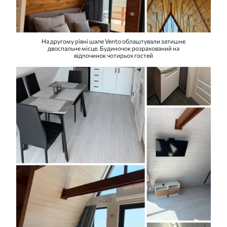
На другому рівні шале Vento облаштували затишне
двоспальне місце. Будиночок розрахований на
відпочинок чотирьох гостей