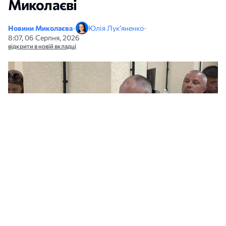
Миколаєві
Новини Миколаєва
•
Юлія Лук’яненко
•
8:07, 06 Серпня, 2026
відкрити в новій вкладці
Директор Миколаївводоконалу Геннадій Ізюмов сказав, що КП
звертатиметься до донорів для санації колектора по Баштанській.
Скриншот з відео МикВісті
Для санації аварійного колектора по вул.