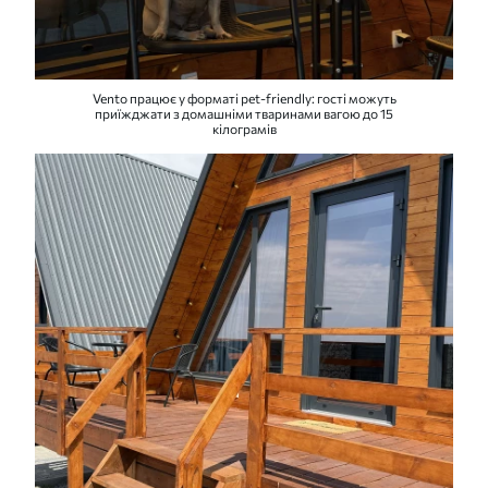
Vento працює у форматі pet-friendly: гості можуть
приїжджати з домашніми тваринами вагою до 15
кілограмів