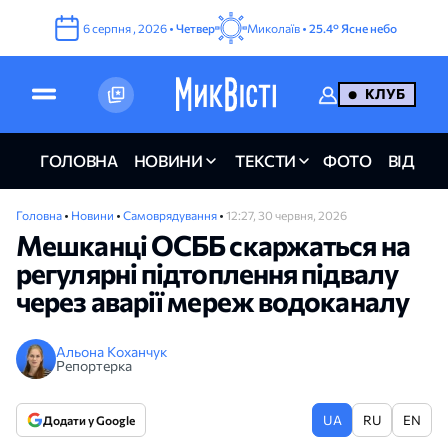
6
серпня
,
2026
•
Четвер
Миколаїв •
25.4°
Ясне небо
КЛУБ
ГОЛОВНА
НОВИНИ
ТЕКСТИ
ФОТО
ВІДЕО
Головна
•
Новини
•
Самоврядування
•
12:27, 30 червня, 2026
Мешканці ОСББ скаржаться на
регулярні підтоплення підвалу
через аварії мереж водоканалу
Альона Коханчук
Репортерка
UA
RU
EN
Додати у Google