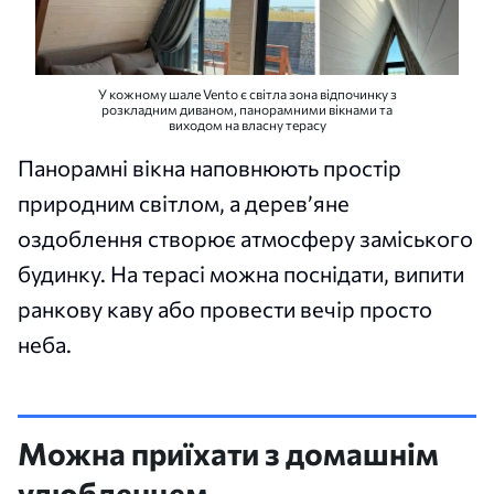
У кожному шале Vento є світла зона відпочинку з
розкладним диваном, панорамними вікнами та
виходом на власну терасу
Панорамні вікна наповнюють простір
природним світлом, а дерев’яне
оздоблення створює атмосферу заміського
будинку. На терасі можна поснідати, випити
ранкову каву або провести вечір просто
неба.
Можна приїхати з домашнім
улюбленцем