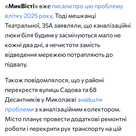
«
МикВісті
» вже
писали про цю проблему
влітку 2025 року
. Тоді мешканці
Театральної, 35А заявляли, що каналізаційні
люки біля будинку засмічуються мало не
кожні два дні, а нечистоти замість
відведення мережею потрапляють до
підвалу.
Також повідомлялося, що у районі
перехрестя вулиць Садова та 68
Десантників у Миколаєві
знайшли
проблеми
з каналізаційним колектором.
Місто планує провести додаткові ремонтні
роботи і перекрити рух транспорту на цій