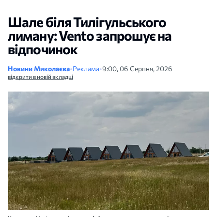
Шале біля Тилігульського
лиману: Vento запрошує на
відпочинок
Новини Миколаєва
•
Реклама
•
9:00, 06 Серпня, 2026
відкрити в новій вкладці