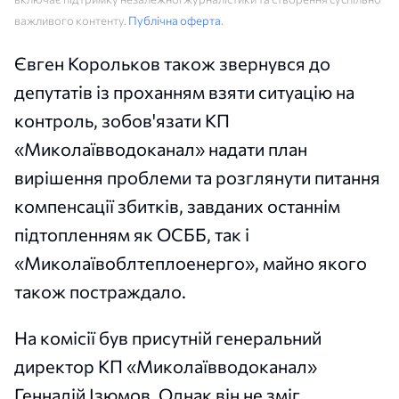
важливого контенту.
Публічна оферта
.
Євген Корольков також звернувся до
депутатів із проханням взяти ситуацію на
контроль, зобов'язати КП
«Миколаївводоканал» надати план
вирішення проблеми та розглянути питання
компенсації збитків, завданих останнім
підтопленням як ОСББ, так і
«Миколаївоблтеплоенерго», майно якого
також постраждало.
На комісії був присутній генеральний
директор КП «Миколаївводоканал»
Геннадій Ізюмов. Однак він не зміг