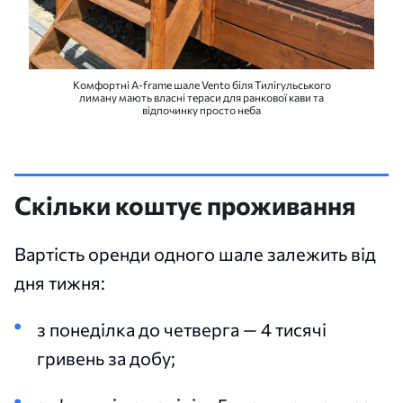
Комфортні A-frame шале Vento біля Тилігульського
лиману мають власні тераси для ранкової кави та
відпочинку просто неба
Скільки коштує проживання
Вартість оренди одного шале залежить від
дня тижня:
з понеділка до четверга — 4 тисячі
гривень за добу;