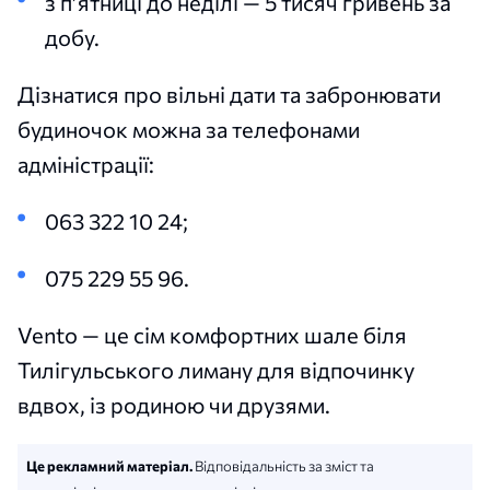
з п’ятниці до неділі — 5 тисяч гривень за
добу.
Дізнатися про вільні дати та забронювати
будиночок можна за телефонами
адміністрації:
063 322 10 24;
075 229 55 96.
Vento — це сім комфортних шале біля
Тилігульського лиману для відпочинку
вдвох, із родиною чи друзями.
Це рекламний матеріал.
Відповідальність за зміст та