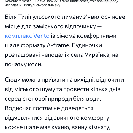
Комплекс Vento — це сім нових A-frame шале серед степової природи
неподалік Тилігульського лиману
Біля Тилігульського лиману з’явилося нове
місце для заміського відпочинку —
комплекс Vento
із сімома комфортними
шале формату A-frame. Будиночки
розташовані неподалік села Українка, на
початку коси.
Сюди можна приїхати на вихідні, відпочити
від міського шуму та провести кілька днів
серед степової природи біля води.
Водночас гостям не доведеться
відмовлятися від звичного комфорту:
кожне шале має кухню, ванну кімнату,