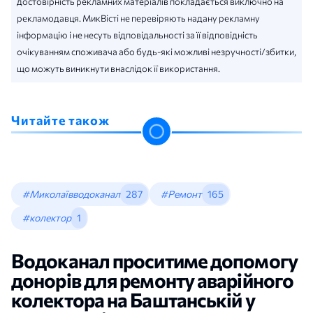
достовірність рекламних матеріалів покладається виключно на
рекламодавця. МикВісті не перевіряють надану рекламну
інформацію і не несуть відповідальності за її відповідність
очікуванням споживача або будь-які можливі незручності/збитки,
що можуть виникнути внаслідок її використання.
Читайте також
#Миколаївводоканал
287
#Ремонт
165
#колектор
1
Водоканал проситиме допомогу
донорів для ремонту аварійного
колектора на Баштанській у