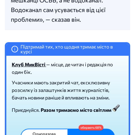
мешканці ОСББ, а не водоканал.
Водоканал сам усувається від цієї
проблеми», — сказав він.
Підтримай тих, хто щодня тримає місто в
i
курсі
Клуб МикВісті
— місце, де читач і редакція по
один бік.
Учасники мають закритий чат, ексклюзивну
розсилку із залаштунків життя журналістів,
бачать новини раніше й впливають на зміни.
Приєднуйся.
Разом тримаємо місто світлим
Одноразова