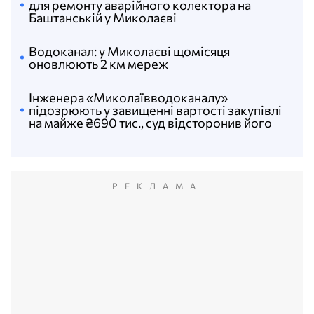
для ремонту аварійного колектора на
Баштанській у Миколаєві
Водоканал: у Миколаєві щомісяця
оновлюють 2 км мереж
Інженера «Миколаївводоканалу»
підозрюють у завищенні вартості закупівлі
на майже ₴690 тис., суд відсторонив його
РЕКЛАМА