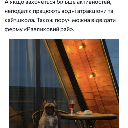
А якщо захочеться більше активностей,
неподалік працюють водні атракціони та
кайтшкола. Також поруч можна відвідати
ферму «Равликовий рай».