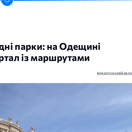
дні парки: на Одещині
ртал із маршрутами
відкрити в новій вкла