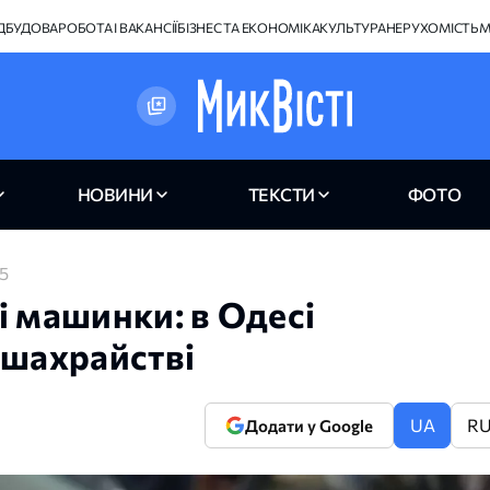
ІДБУДОВА
РОБОТА І ВАКАНСІЇ
БІЗНЕС ТА ЕКОНОМІКА
КУЛЬТУРА
НЕРУХОМІСТЬ
М
НОВИНИ
ТЕКСТИ
ФОТО
25
і машинки: в Одесі
 шахрайстві
UA
R
Додати у Google