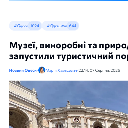
#Одеса
1024
#Одещина
644
Музеї, виноробні та приро
запустили туристичний по
Новини Одеси
•
Марія Хаміцевич
•
22:14, 07 Серпня, 2026