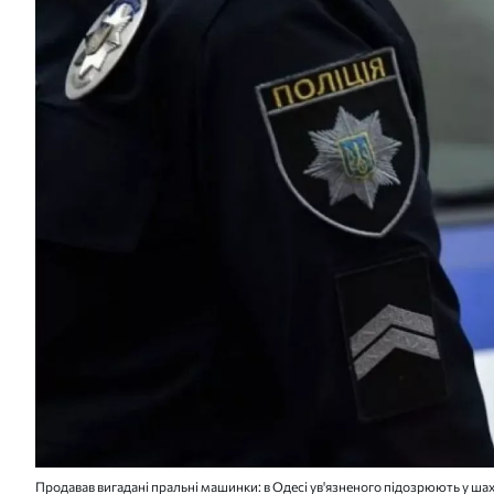
Продавав вигадані пральні машинки: в Одесі ув'язненого підозрюють у шах