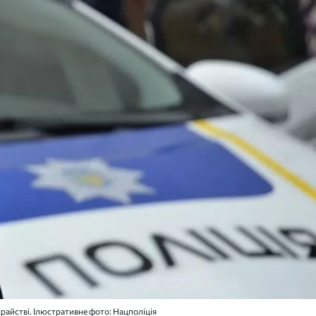
райстві. Ілюстративне фото: Нацполіція