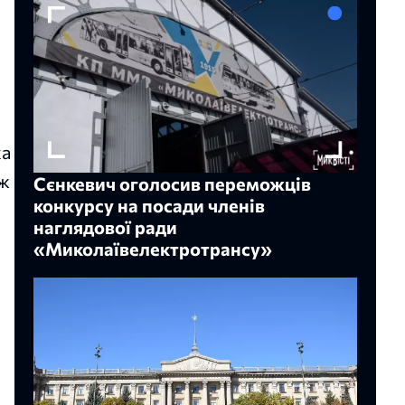
ка
аж
Сєнкевич оголосив переможців
конкурсу на посади членів
наглядової ради
«Миколаївелектротрансу»