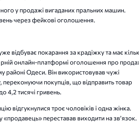
ного у продажі вигаданих пральних машин.
ивень через фейкові оголошення.
 уже відбуває покарання за крадіжку та має кіль
лярній онлайн-платформі оголошення про прод
 районі Одеси. Він використовував чужі
у, переконуючи покупців, що відправить товар
до 4,2 тисячі гривень.
ію відгукнулися троє чоловіків і одна жінка.
у «продавець» переставав виходити на зв’язок.