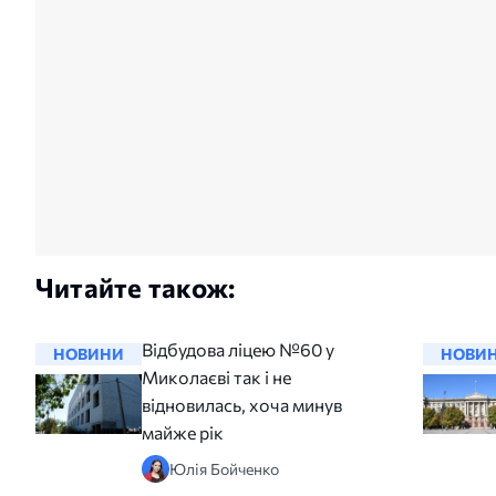
Читайте також:
Відбудова ліцею №60 у
НОВИНИ
НОВИ
Миколаєві так і не
відновилась, хоча минув
майже рік
Юлія Бойченко