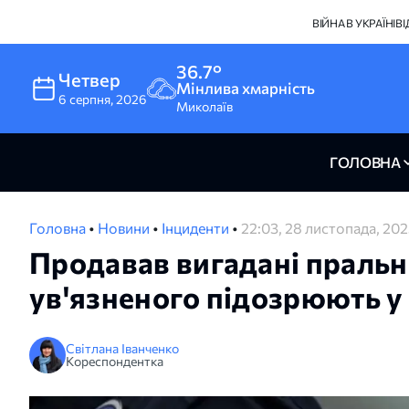
ВІЙНА В УКРАЇНІ
В
36.7°
Четвер
Мінлива хмарність
6
серпня
,
2026
Миколаїв
ГОЛОВНА
Головна
•
Новини
•
Інциденти
•
22:03, 28 листопада, 20
Продавав вигадані пральн
ув'язненого підозрюють у
Світлана Іванченко
Кореспондентка