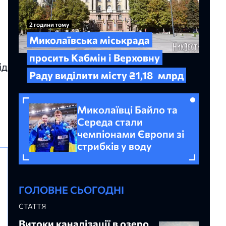
2 години тому
Миколаївська міськрада
просить Кабмін і Верховну
ід
Раду виділити місту ₴1,18
млрд
Миколаївці Байло та
Середа стали
чемпіонами Європи зі
стрибків у воду
ГОЛОВНЕ СЬОГОДНІ
СТАТТЯ
Витоки каналізації в озеро