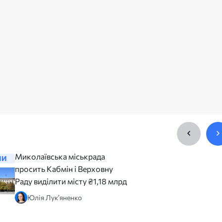
Миколаївська міськрада
Міськра
НИ
НОВИНИ
просить Кабмін і Верховну
погодила
Раду виділити місту ₴1,18 млрд
модульне
Богоявл
Юлія Лук’яненко
департа