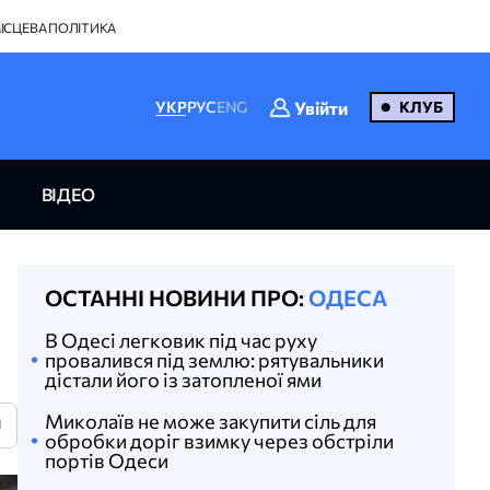
ІСЦЕВА ПОЛІТИКА
Увійти
УКР
РУС
ENG
КЛУБ
ВІДЕО
ОСТАННІ НОВИНИ ПРО:
ОДЕСА
В Одесі легковик під час руху
провалився під землю: рятувальники
дістали його із затопленої ями
Миколаїв не може закупити сіль для
U
обробки доріг взимку через обстріли
портів Одеси