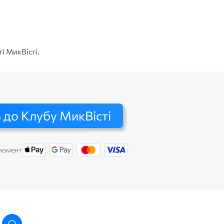
Юлія 
ті МикВісті.
 до Клубу МикВісті
 момент