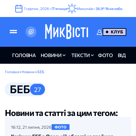
7
серпня
,
2026
•
Пʼятниця
Миколаїв •
36.9°
Ясне небо
КЛУБ
ГОЛОВНА
НОВИНИ
ТЕКСТИ
ФОТО
ВІДЕО
Головна
•
Новини
•
БЕБ
БЕБ
27
Новини та статті за цим тегом:
16:12, 21 липня, 2026
ФОТО