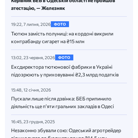
Керівник БЕБ в Одеській області не пройшов
атестацію, — Железняк
19:22, 7 липня, 2026
ФОТО
Тютюн замість полуниці: на кордоні викрили
контрабанду сигарет на ₴15 млн
13:02, 23 червня, 2026
ФОТО
Ексдиректора тютюнової фабрики в Україні
підозрюють у приховуванні ₴2,3 млрд податків
15:48, 12 січня, 2026
Пускали лише після дзвінка: БЕБ припинило
діяльність ще п’яти гральних закладів в Одесі
16:45, 23 грудня, 2025
Незаконно збували сою: Одеський агротрейдер
відшкодував до бюджету понад ₴14,5 млн