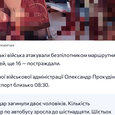
рокуратура
ські війська атакували безпілотником маршрутн
ей, ще 16 — постраждали.
ї військової адміністрації Олександр Прокудін
спорт близько 08:30.
р загинули двоє чоловіків. Кількість
р по автобусу зросла до шістнадцяти. Шістьох