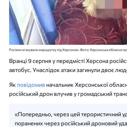
Росіяни атакували маршрутку під Херсоном. Фото: Херсонська обласна п
Вранці 9 серпня у передмісті Херсона росій
автобус. Унаслідок атаки загинули двоє люд
Як
повідомив
начальник Херсонської обласно
російський дрон влучив у громадський тран
«Попередньо, через цей терористичний уда
поранених через російський дроновий уда