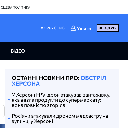
ІСЦЕВА ПОЛІТИКА
Увійти
УКР
РУС
ENG
КЛУБ
ВІДЕО
ОСТАННІ НОВИНИ ПРО:
ОБСТРІЛ
ХЕРСОНА
У Херсоні FPV-дрон атакував вантажівку,
яка везла продукти до супермаркету:
вона повністю згоріла
U
Росіяни атакували дроном медсестру на
зупинці у Херсоні