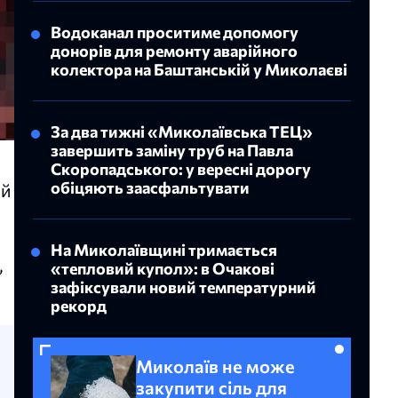
Водоканал проситиме допомогу
донорів для ремонту аварійного
колектора на Баштанській у Миколаєві
За два тижні «Миколаївська ТЕЦ»
завершить заміну труб на Павла
Скоропадського: у вересні дорогу
обіцяють заасфальтувати
ий
На Миколаївщині тримається
,
«тепловий купол»: в Очакові
зафіксували новий температурний
рекорд
Миколаїв не може
закупити сіль для