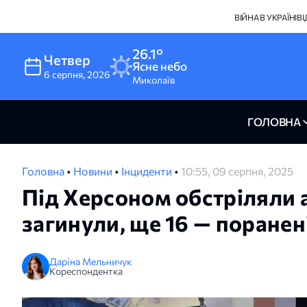
ВІЙНА В УКРАЇНІ
В
26.1°
Четвер
Ясне небо
6
серпня
,
2026
Миколаїв
ГОЛОВНА
Головна
•
Новини
•
Інциденти
•
10:55, 09 серпня, 2025
Під Херсоном обстріляли 
загинули, ще 16 — поранен
Даріна Мельничук
Кореспондентка