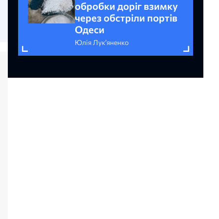
обробки доріг взимку
через обстріли портів
Одеси
Юлія Лук’яненко