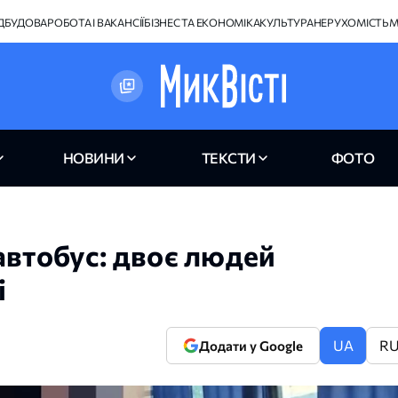
ІДБУДОВА
РОБОТА І ВАКАНСІЇ
БІЗНЕС ТА ЕКОНОМІКА
КУЛЬТУРА
НЕРУХОМІСТЬ
М
НОВИНИ
ТЕКСТИ
ФОТО
автобус: двоє людей
і
UA
R
Додати у Google