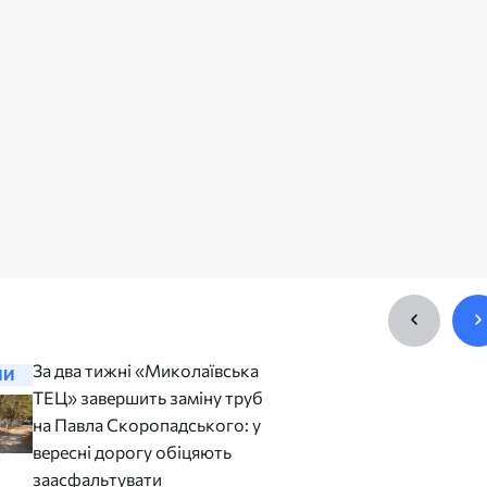
За два тижні «Миколаївська
«Це база
НИ
НОВИНИ
ТЕЦ» завершить заміну труб
Сєнкевич
на Павла Скоропадського: у
контроль
вересні дорогу обіцяють
хвилини 
заасфальтувати
Миколає