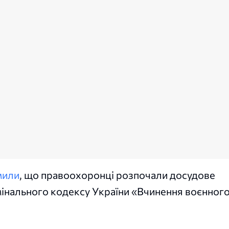
мили
, що правоохоронці розпочали досудове
имінального кодексу України «Вчинення воєнног