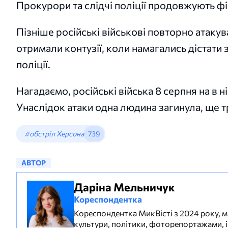
Прокурори та слідчі поліції продовжують фі
Пізніше російські військові повторно атак
отримали контузії, коли намагались дістати 
поліції.
Нагадаємо, російські війська 8 серпня на в н
Унаслідок атаки одна людина загинула, ще тр
#обстріл Херсона
739
АВТОР
Даріна Мельничук
Кореспондентка
Кореспондентка МикВісті з 2024 року, м
культури, політики, фоторепортажами, 