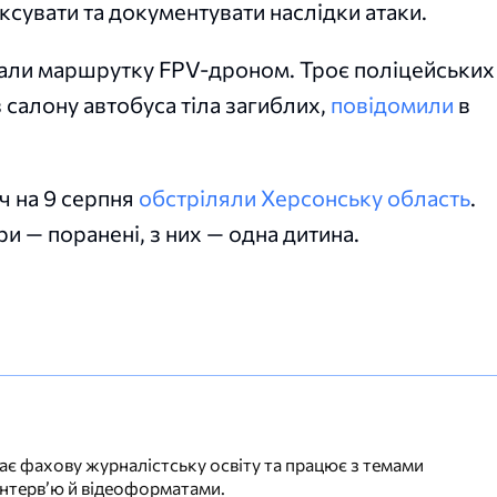
ксувати та документувати наслідки атаки.
ували маршрутку FPV-дроном. Троє поліцейських
з салону автобуса тіла загиблих,
повідомили
в
іч на 9 серпня
обстріляли Херсонську область
.
и — поранені, з них — одна дитина.
ає фахову журналістську освіту та працює з темами
інтерв’ю й відеоформатами.