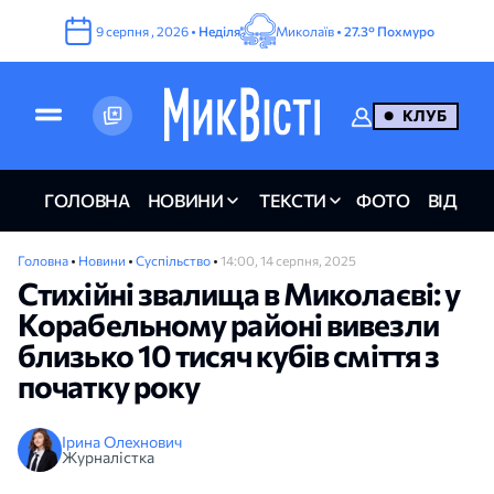
9
серпня
,
2026
•
Неділя
Миколаїв •
27.3°
Похмуро
КЛУБ
ГОЛОВНА
НОВИНИ
ТЕКСТИ
ФОТО
ВІДЕО
Головна
•
Новини
•
Суспільство
•
14:00, 14 серпня, 2025
Стихійні звалища в Миколаєві: у
Корабельному районі вивезли
близько 10 тисяч кубів сміття з
початку року
Ірина Олехнович
Журналістка