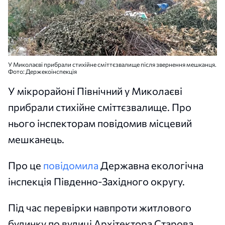
У Миколаєві прибрали стихійне сміттєзвалище після звернення мешканця.
Фото: Держекоінспекція
У мікрорайоні Північний у Миколаєві
прибрали стихійне сміттєзвалище. Про
нього інспекторам повідомив місцевий
мешканець.
Про це
повідомила
Державна екологічна
інспекція Південно-Західного округу.
Під час перевірки навпроти житлового
будинку по вулиці Архітектора Старова