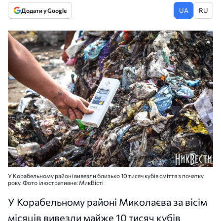
UA
RU
Додати у Google
У Корабельному районі вивезли близько 10 тисяч кубів сміття з початку
року. Фото ілюстративне: МикВісті
У Корабельному районі Миколаєва за вісім
місяців вивезли майже 10 тисяч кубів