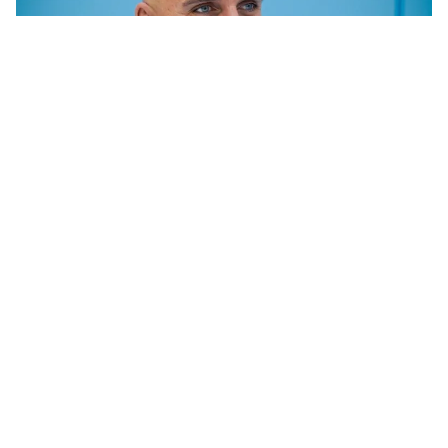
Мер Миколаєва Олександр Сенкевич розказав про черговий конкурс на
сортування сміття. Фото: Миколаївська міська рада
Мер Миколаєва Олександр Сєнкевич
заявив, що готовий до чергових змін правил
конкурсу з визначення оператора
сортування побутових відходів, якщо такі
пропозиції матимуть депутати. Водночас
міський голова наголосив, що місту