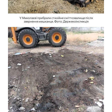
У Миколаєві прибрали стихійне сміттєзвалище після
звернення мешканця. Фото: Держекоінспекція